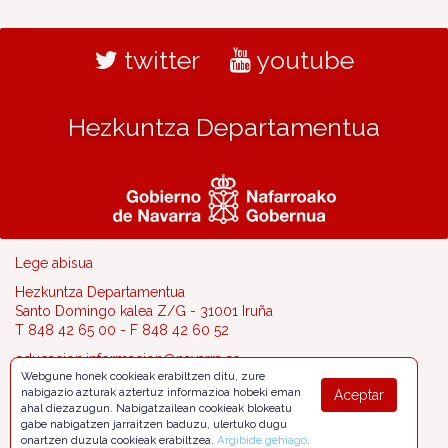
twitter
youtube
Hezkuntza Departamentua
Lege abisua
Hezkuntza Departamentua
Santo Domingo kalea Z/G - 31001 Iruña
T 848 42 65 00 - F 848 42 60 52
educacion.informacion@navarra.es
Webgune honek cookieak erabiltzen ditu, zure
nabigazio azturak aztertuz informazioa hobeki eman
Aceptar
ahal diezazugun. Nabigatzailean cookieak blokeatu
gabe nabigatzen jarraitzen baduzu, ulertuko dugu
onartzen duzula cookieak erabiltzea.
Argibide gehiago
.