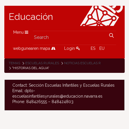
Educación
Menu
webgunearen mapa
Login
ES
EU
TEMAS
ESCUELAS RURALES
NOTICIAS ESCUELAS RURALES
"HISTORIAS DEL AGUA"
Contact: Sección Escuelas Infantiles y Escuelas Rurales
Email: dpto-
escuelasinfantilesyrurales@educacion.navarra.es
Phone: 848426555 – 848424803