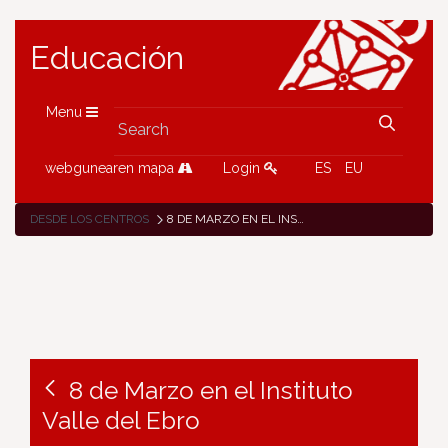
Educación
Menu
webgunearen mapa
Login
ES
EU
DESDE LOS CENTROS
8 DE MARZO EN EL INSTITUTO VALLE DEL EBRO
8 de Marzo en el Instituto
Valle del Ebro