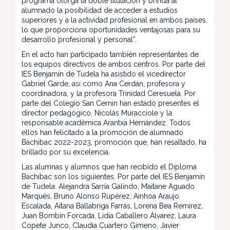
programa otorga la doble titulación y brinda al
alumnado la posibilidad de acceder a estudios
superiores y a la actividad profesional en ambos países,
lo que proporciona oportunidades ventajosas para su
desarrollo profesional y personal”.
En el acto han participado también representantes de
los equipos directivos de ambos centros. Por parte del
IES Benjamín de Tudela ha asistido el vicedirector
Gabriel Garde, así como Ana Cerdán, profesora y
coordinadora, y la profesora Trinidad Ceresuela. Por
parte del Colegio San Cernin han estado presentes el
director pedagógico, Nicolás Muracciole y la
responsable académica Arantxa Hernández. Todos
ellos han felicitado a la promoción de alumnado
Bachibac 2022-2023, promoción que, han resaltado, ha
brillado por su excelencia.
Las alumnas y alumnos que han recibido el Diploma
Bachibac son los siguientes. Por parte del IES Benjamín
de Tudela: Alejandra Sarría Galindo, Maitane Aguado
Marqués, Bruno Alonso Rupérez, Ainhoa Araujo
Escalada, Aitana Ballabriga Farrás, Lorena Bea Remírez,
Juan Bombín Forcada, Lidia Caballero Álvarez, Laura
Copete Junco, Claudia Cuartero Gimeno, Javier