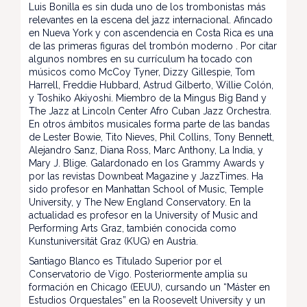
Luis Bonilla es sin duda uno de los trombonistas más
relevantes en la escena del jazz internacional. Afincado
en Nueva York y con ascendencia en Costa Rica es una
de las primeras figuras del trombón moderno . Por citar
algunos nombres en su currículum ha tocado con
músicos como McCoy Tyner, Dizzy Gillespie, Tom
Harrell, Freddie Hubbard, Astrud Gilberto, Willie Colón,
y Toshiko Akiyoshi. Miembro de la Mingus Big Band y
The Jazz at Lincoln Center Afro Cuban Jazz Orchestra.
En otros ámbitos musicales forma parte de las bandas
de Lester Bowie, Tito Nieves, Phil Collins, Tony Bennett,
Alejandro Sanz, Diana Ross, Marc Anthony, La India, y
Mary J. Blige. Galardonado en los Grammy Awards y
por las revistas Downbeat Magazine y JazzTimes. Ha
sido profesor en Manhattan School of Music, Temple
University, y The New England Conservatory. En la
actualidad es profesor en la University of Music and
Performing Arts Graz, también conocida como
Kunstuniversität Graz (KUG) en Austria.
Santiago Blanco es Titulado Superior por el
Conservatorio de Vigo. Posteriormente amplia su
formación en Chicago (EEUU), cursando un “Máster en
Estudios Orquestales” en la Roosevelt University y un