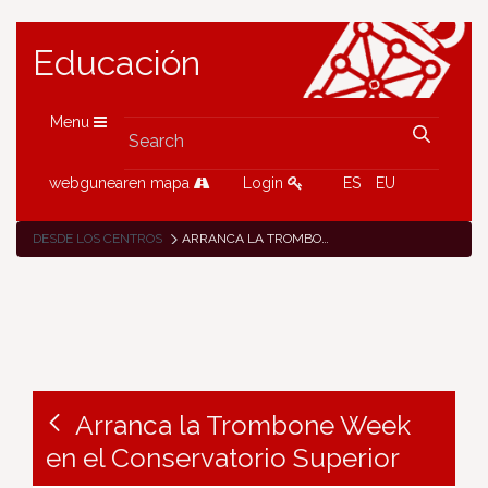
Educación
Menu
webgunearen mapa
Login
ES
EU
DESDE LOS CENTROS
ARRANCA LA TROMBONE WEEK EN EL CONSERVATORIO SUPERIOR
Arranca la Trombone Week
en el Conservatorio Superior