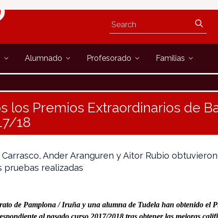
s
Alumnado
Profesorado
Familias
 los Premios Extraordinarios de Ba
17/18
a Carrasco, Ander Aranguren y Aitor Rubio obtuvieron
as pruebas realizadas
rato de Pamplona / Iruña y una alumna de Tudela han obtenido el P
espondiente al pasado curso 2017/2018 tras obtener las mejoras calif