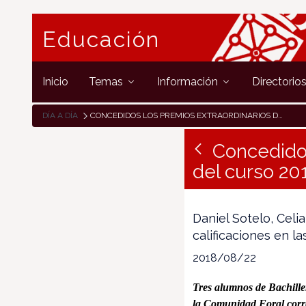
Educación
Inicio
Temas
Información
Directorio
DÍA A DÍA
CONCEDIDOS LOS PREMIOS EXTRAORDINARIOS DE BACHILLERATO DEL CURSO 2017/18
Concedidos
del curso 20
Daniel Sotelo, Celi
calificaciones en l
2018/08/22
Tres alumnos de Bachille
la Comunidad
Foral
corr