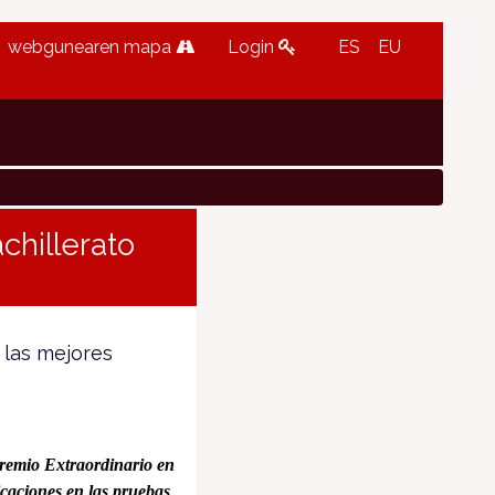
webgunearen mapa
Login
ES
EU
chillerato
 las mejores
remio Extraordinario en
icaciones en las pruebas