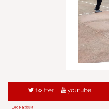
twitter
youtube
Lege abisua