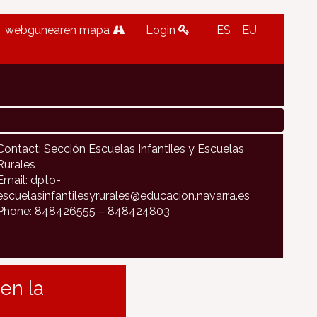
webgunearen mapa
Login
ES
EU
Contact: Sección Escuelas Infantiles y Escuelas
Rurales
Email: dpto-
escuelasinfantilesyrurales@educacion.navarra.es
Phone: 848426555 – 848424803
en la