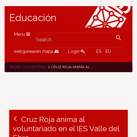
Educación
Menu
webgunearen mapa
Login
ES
EU
DESDE LOS CENTROS
CRUZ ROJA ANIMA AL VOLUNTARIADO EN EL IES VALLE DEL EBRO
Cruz Roja anima al
voluntariado en el IES Valle del