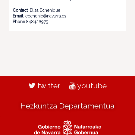
Contact
: Elisa Echenique
Email
: eechenie@navarra.es
Phone
:848426975
twitter
youtube
Hezkuntza Departamentua