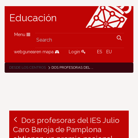
Educación
Menu
webgunearen mapa
Login
ES
EU
DESDE LOS CENTROS
DOS PROFESORAS DEL IES JULIO CARO BAROJA DE PAMPLONA OBTIENEN UN PREMIO NACIONAL ETWINNING POR SU PROYECTO «ENTRE OLIVOS», EN LA CATEGORÍA «EDUCACIÓN ESPECIAL Y PRIMARIA»
Dos profesoras del IES Julio
Caro Baroja de Pamplona