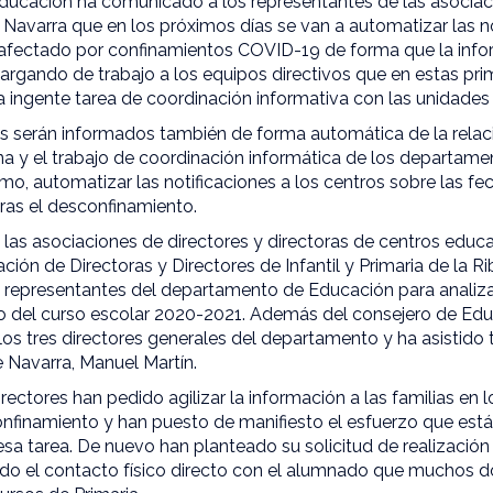
ucación ha comunicado a los representantes de las asociac
Navarra que en los próximos días se van a automatizar las no
afectado por confinamientos COVID-19 de forma que la infor
cargando de trabajo a los equipos directivos que en estas p
ingente tarea de coordinación informativa con las unidades 
s serán informados también de forma automática de la rela
a y el trabajo de coordinación informática de los departam
smo, automatizar las notificaciones a los centros sobre las fe
ras el desconfinamiento.
las asociaciones de directores y directoras de centros educ
ión de Directoras y Directores de Infantil y Primaria de la R
 representantes del departamento de Educación para analiza
o del curso escolar 2020-2021. Además del consejero de Ed
os tres directores generales del departamento y ha asistido 
 Navarra, Manuel Martín.
rectores han pedido agilizar la información a las familias en 
nfinamiento y han puesto de manifiesto el esfuerzo que est
esa tarea. De nuevo han planteado su solicitud de realizació
o el contacto físico directo con el alumnado que muchos d