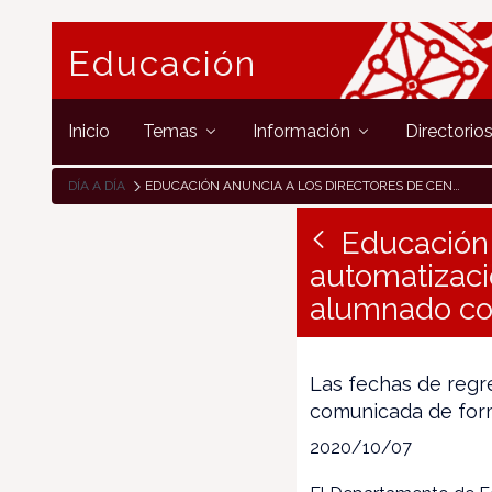
Educación
Inicio
Temas
Información
Directorio
DÍA A DÍA
EDUCACIÓN ANUNCIA A LOS DIRECTORES DE CENTROS LA AUTOMATIZACIÓN DE LAS NOTIFICACIONES A LAS FAMILIAS DE ALUMNADO CONFINADO
Educación 
automatizació
alumnado co
Las fechas de regr
comunicada de for
2020/10/07