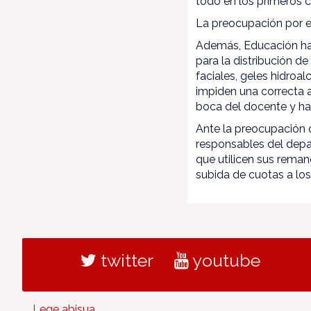
todo en los primeros c
La preocupación por el
Además, Educación ha 
para la distribución d
faciales, geles hidroa
impiden una correcta a
boca del docente y ha
Ante la preocupación d
responsables del depa
que utilicen sus reman
subida de cuotas a lo
twitter
youtube
Lege abisua