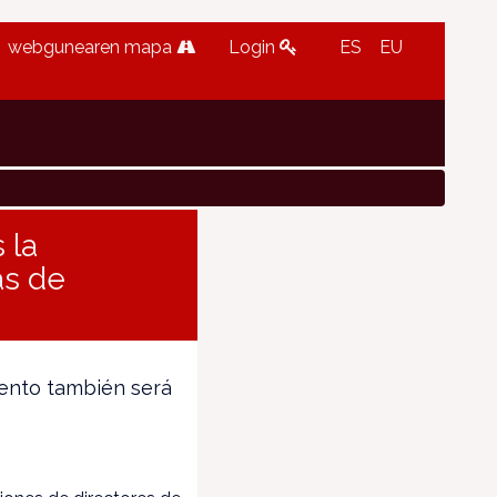
webgunearen mapa
Login
ES
EU
 la
as de
iento también será