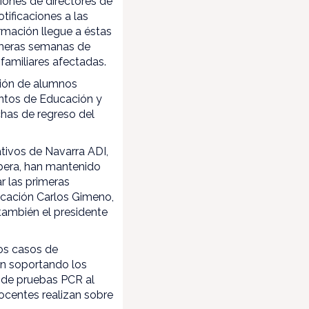
iones de directores de
tificaciones a las
mación llegue a éstas
rimeras semanas de
familiares afectadas.
ción de alumnos
entos de Educación y
chas de regreso del
ativos de Navarra ADI,
ibera, han mantenido
r las primeras
ucación Carlos Gimeno,
también el presidente
los casos de
án soportando los
n de pruebas PCR al
ocentes realizan sobre