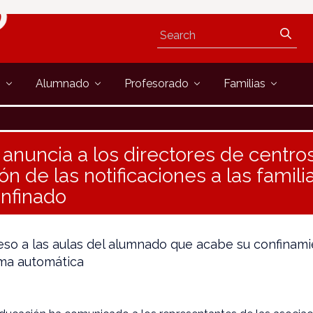
s
Alumnado
Profesorado
Familias
anuncia a los directores de centros
n de las notificaciones a las famili
nfinado
eso a las aulas del alumnado que acabe su confinam
ma automática