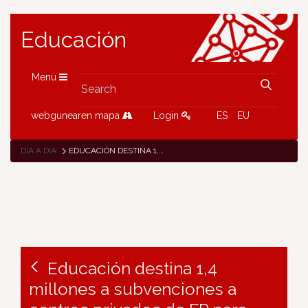
Educación
Menu
webgunearen mapa
Login
ES
EU
DÍA A DÍA
EDUCACIÓN DESTINA 1,4 MILLONES A SUBVENCIONES A CENTROS PRIVADOS DE FP PARA ACCIONES DE ACREDITACIÓN DE LA COMPETENCIA PROFESIONAL
Educación destina 1,4
millones a subvenciones a