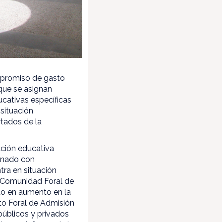
mpromiso de gasto
 que se asignan
cativas específicas
situación
tados de la
ación educativa
umnado con
tra en situación
a Comunidad Foral de
do en aumento en la
to Foral de Admisión
públicos y privados