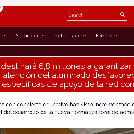
s
Alumnado
Profesorado
Familias
destinará 6,8 millones a garantizar
 atención del alumnado desfavorec
específicas de apoyo de la red co
os con concierto educativo han visto incrementado 
d del desarrollo de la nueva normativa foral de admi