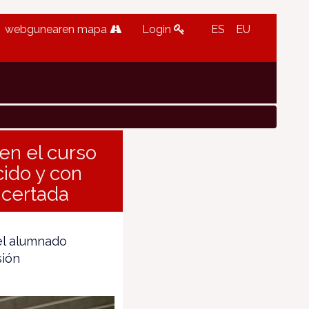
webgunearen mapa
Login
ES
EU
 en el curso
ido y con
ncertada
el alumnado
sión