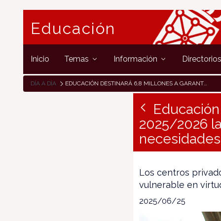
Educación
Inicio
Temas
Información
Directorio
DÍA A DÍA
EDUCACIÓN DESTINARÁ 6,8 MILLONES A GARANTIZAR EN EL CURSO 2025/2026 LA ATENCIÓN DEL ALUMNADO DESFAVORECIDO Y CON NECESIDADES ESPECÍFICAS DE APOYO DE LA RED CONCERTADA
Educación 
2025/2026 la
necesidades 
Los centros privad
vulnerable en virtu
2025/06/25