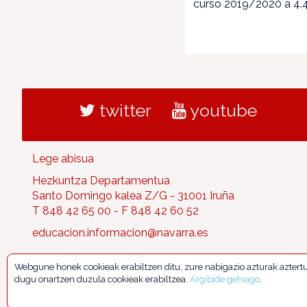
curso 2019/2020 a 4.
twitter
youtube
Lege abisua
Hezkuntza Departamentua
Santo Domingo kalea Z/G - 31001 Iruña
T 848 42 65 00 - F 848 42 60 52
educacion.informacion@navarra.es
Webgune honek cookieak erabiltzen ditu, zure nabigazio azturak aztert
dugu onartzen duzula cookieak erabiltzea.
Argibide gehiago
.