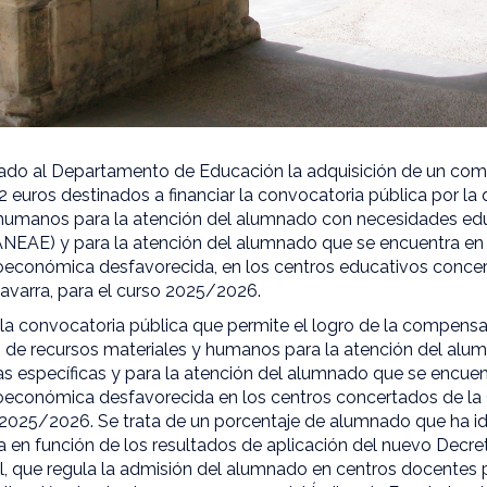
zado al Departamento de Educación la adquisición de un co
2 euros destinados a financiar la convocatoria pública por la
 humanos para la atención del alumnado con necesidades edu
NEAE) y para la atención del alumnado que se encuentra en 
ioeconómica desfavorecida, en los centros educativos concer
varra, para el curso 2025/2026.
í la convocatoria pública que permite el logro de la compens
 de recursos materiales y humanos para la atención del al
s específicas y para la atención del alumnado que se encuen
ioeconómica desfavorecida en los centros concertados de l
o 2025/2026. Se trata de un porcentaje de alumnado que ha i
a en función de los resultados de aplicación del nuevo Decre
l, que regula la admisión del alumnado en centros docentes 