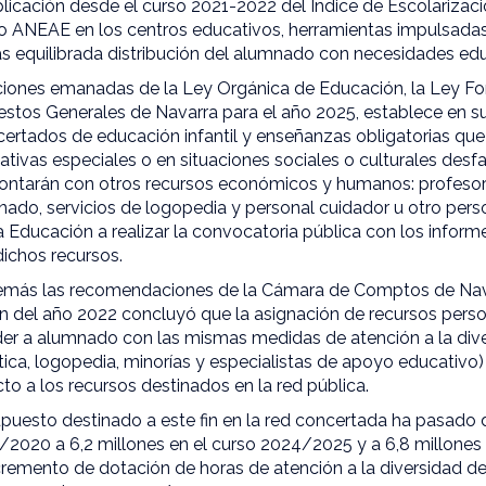
licación desde el curso 2021-2022 del Índice de Escolarizaci
o ANEAE en los centros educativos, herramientas impulsada
s equilibrada distribución del alumnado con necesidades edu
iones emanadas de la Ley Orgánica de Educación, la Ley Fo
stos Generales de Navarra para el año 2025, establece en su 
ertados de educación infantil y enseñanzas obligatorias qu
tivas especiales o en situaciones sociales o culturales desf
 contarán con otros recursos económicos y humanos: profeso
nado, servicios de logopedia y personal cuidador u otro per
ducación a realizar la convocatoria pública con los informe
dichos recursos.
emás las recomendaciones de la Cámara de Comptos de Nava
ón del año 2022 concluyó que la asignación de recursos perso
er a alumnado con las mismas medidas de atención a la diver
ca, logopedia, minorías y especialistas de apoyo educativo)
cto a los recursos destinados en la red pública.
puesto destinado a este fin en la red concertada ha pasado 
/2020 a 6,2 millones en el curso 2024/2025 y a 6,8 millones 
remento de dotación de horas de atención a la diversidad des