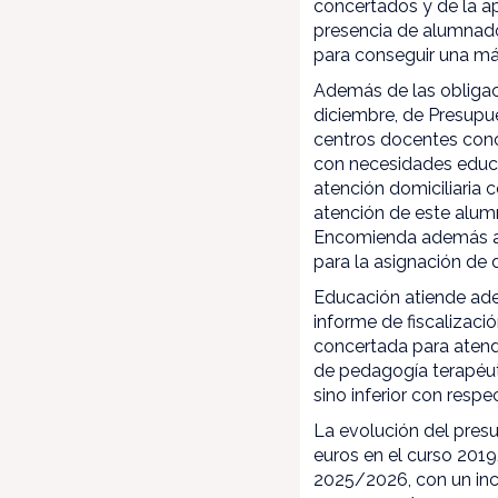
concertados y de la ap
presencia de alumnad
para conseguir una má
Además de las obligac
diciembre, de Presupue
centros docentes conc
con necesidades educa
atención domiciliaria
atención de este alum
Encomienda además a E
para la asignación de 
Educación atiende ad
informe de fiscalizaci
concertada para atend
de pedagogía terapéuti
sino inferior con respe
La evolución del presu
euros en el curso 2019
2025/2026, con un inc