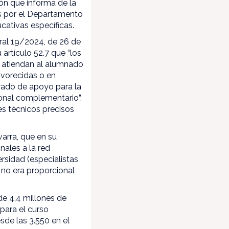
ón que informa de la
s por el Departamento
cativas específicas.
ral 19/2024, de 26 de
artículo 52.7 que “los
e atiendan al alumnado
avorecidas o en
rado de apoyo para la
sonal complementario”.
s técnicos precisos
rra, que en su
nales a la red
sidad (especialistas
 no era proporcional
de 4,4 millones de
para el curso
de las 3.550 en el