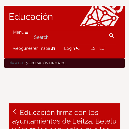
Educación
Menu
webgunearen mapa
Login
ES
EU
DÍA A DÍA
EDUCACIÓN FIRMA CON LOS AYUNTAMIENTOS DE LEITZA, BETELU Y ARAITZ LOS CONVENIOS QUE LES PERMITIRÁN GESTIONAR LOS COMEDORES ESCOLARES A PARTIR DEL CURSO 2025 / 2026
Educación firma con los
ayuntamientos de Leitza, Betelu