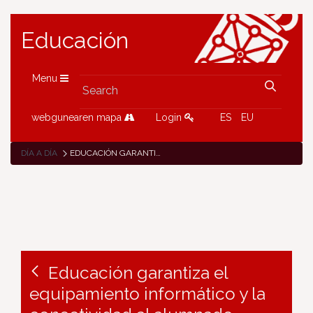
Educación
Menu
webgunearen mapa
Login
ES
EU
DÍA A DÍA
EDUCACIÓN GARANTIZA EL EQUIPAMIENTO INFORMÁTICO Y LA CONECTIVIDAD AL ALUMNADO VULNERABLE DERIVADO A CENTROS CONCERTADOS UNA VEZ INICIADO EL CURSO
Educación garantiza el
equipamiento informático y la