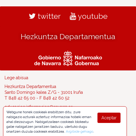
twitter
youtube
Hezkuntza Departamentua
Lege abisua
Hezkuntza Departamentua
Santo Domingo kalea Z/G - 31001 Iruña
T 848 42 65 00 - F 848 42 60 52
educacion.informacion@navarra.es
Webgune honek cookieak erabiltzen ditu, zure
nabigazio azturak aztertuz informazioa hobeki eman
Aceptar
ahal diezazugun. Nabigatzailean cookieak blokeatu
gabe nabigatzen jarraitzen baduzu, ulertuko dugu
onartzen duzula cookieak erabiltzea.
Argibide gehiago
.