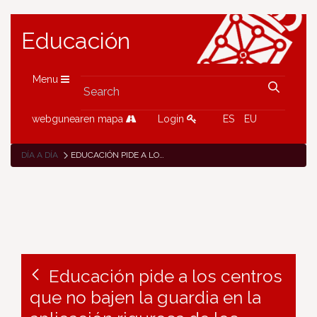
Educación
Menu
webgunearen mapa
Login
ES
EU
DÍA A DÍA
EDUCACIÓN PIDE A LOS CENTROS QUE NO BAJEN LA GUARDIA EN LA APLICACIÓN RIGUROSA DE LOS PROTOCOLOS PREVENTIVOS FRENTE AL COVID-19
Educación pide a los centros
que no bajen la guardia en la