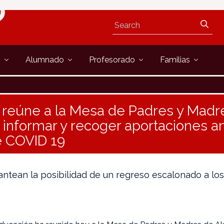
s
Alumnado
Profesorado
Familias
 reúne a la Mesa de Padres y Madr
 informar y recoger aportaciones an
 COVID 19
ntean la posibilidad de un regreso escalonado a lo