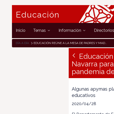
Educación
Inicio
Temas
Información
Directorio
DÍA A DÍA
EDUCACIÓN REÚNE A LA MESA DE PADRES Y MADRES DE NAVARRA PARA INFORMAR Y RECOGER APORTACIONES ANTE LA PANDEMIA DE COVID 19
Educación
Navarra para
pandemia de
Algunas apymas pla
educativos
2020/04/28