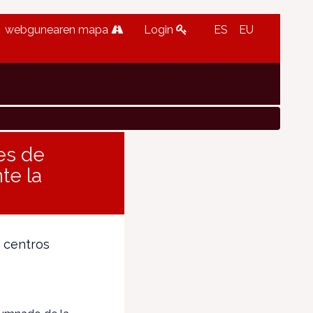
webgunearen mapa
Login
ES
EU
es de
te la
s centros