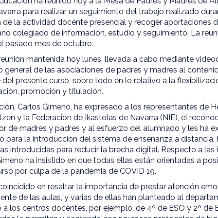
ducación ha reunido hoy a la Mesa de Padres y Madres de A
arra para realizar un seguimiento del trabajo realizado dura
n de la actividad docente presencial y recoger aportaciones 
no colegiado de información, estudio y seguimiento. La reuni
el pasado mes de octubre.
a reunión mantenida hoy lunes, llevada a cabo mediante video
 general de las asociaciones de padres y madres al contenid
 del presente curso, sobre todo en lo relativo a la flexibilizaci
ación, promoción y titulación.
ción, Carlos Gimeno, ha expresado a los representantes de H
tzen y la Federación de Ikastolas de Navarra (NIE), el recono
or de madres y padres y al esfuerzo del alumnado y les ha e
 para la introducción del sistema de enseñanza a distancia,
ivas introducidas para reducir la brecha digital. Respecto a las
imeno ha insistido en que todas ellas están orientadas a posib
rso por culpa de la pandemia de COVID 19.
oincidido en resaltar la importancia de prestar atención em
te de las aulas, y varias de ellas han planteado al departam
 a los centros docentes, por ejemplo, de 4º de ESO y 2º de B