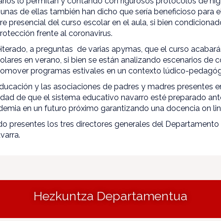
arios lo permitan y contando con rigurosos protocolos de hig
gunas de ellas también han dicho que sería beneficioso para 
rre presencial del curso escolar en el aula, si bien condiciona
rotección frente al coronavirus.
iterado, a preguntas de varias apymas, que el curso acabará 
colares en verano, si bien se están analizando escenarios de c
romover programas estivales en un contexto lúdico-pedagógico
ucación y las asociaciones de padres y madres presentes e
sidad de que el sistema educativo navarro esté preparado ant
ndemia en un futuro próximo garantizando una docencia on li
do presentes los tres directores generales del Departamento 
varra.
Hezkuntza Departamentua