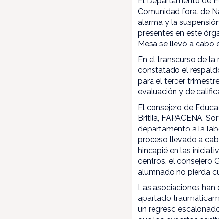
El Departamento de E
Comunidad foral de Nav
alarma y la suspensió
presentes en este órga
Mesa se llevó a cabo 
En el transcurso de l
constatado el respaldo
para el tercer trimestre
evaluación y de calific
El consejero de Educa
Britila, FAPACENA, Sor
departamento a la lab
proceso llevado a cabo
hincapié en las iniciat
centros, el consejero G
alumnado no pierda cu
Las asociaciones han c
apartado traumáticamen
un regreso escalonado