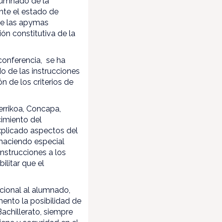
lumnado de la
nte el estado de
de las apymas
ón constitutiva de la
conferencia, se ha
o de las instrucciones
ón de los criterios de
errikoa, Concapa,
cimiento del
xplicado aspectos del
 haciendo especial
 instrucciones a los
ilitar que el
ocional al alumnado,
ento la posibilidad de
achillerato, siempre