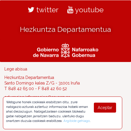
twitter
youtube
Hezkuntza Departamentua
Lege abisua
Hezkuntza Departamentua
Santo Domingo kalea Z/G - 31001 Iruña
T 848 42 65 00 - F 848 42 60 52
educacion.informacion@navarra.es
Webgune honek cookieak erabiltzen ditu, zure
nabigazio azturak aztertuz informazioa hobeki eman
Aceptar
ahal diezazugun. Nabigatzailean cookieak blokeatu
gabe nabigatzen jarraitzen baduzu, ulertuko dugu
onartzen duzula cookieak erabiltzea.
Argibide gehiago
.