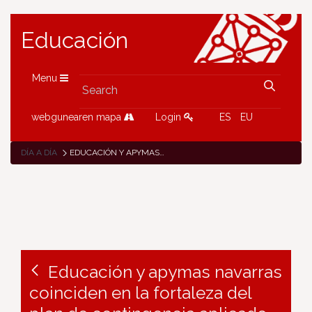
Educación
Menu
webgunearen mapa
Login
ES
EU
DÍA A DÍA
EDUCACIÓN Y APYMAS NAVARRAS COINCIDEN EN LA FORTALEZA DEL PLAN DE CONTINGENCIA APLICADO EN LOS CENTROS EDUCATIVOS DE LA COMUNIDAD FORAL
Educación y apymas navarras
coinciden en la fortaleza del