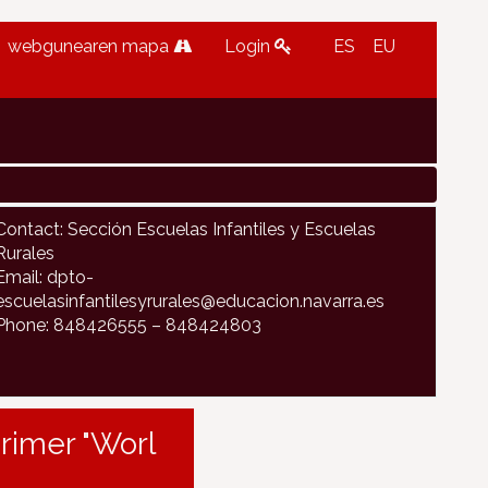
webgunearen mapa
Login
ES
EU
Contact: Sección Escuelas Infantiles y Escuelas
Rurales
Email: dpto-
escuelasinfantilesyrurales@educacion.navarra.es
Phone: 848426555 – 848424803
rimer "Worl