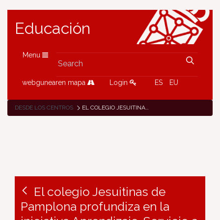
Educación
Menu
webgunearen mapa
Login
ES
EU
DESDE LOS CENTROS
EL COLEGIO JESUITINAS DE PAMPLONA PROFUNDIZA EN LA INICIATIVA APRENDIZAJE-SERVICIO A TRAVÉS DE SU PROYECTO ETWINNING «BUILDING A B.R.I.G.H.T. FUTURE»
El colegio Jesuitinas de
Pamplona profundiza en la