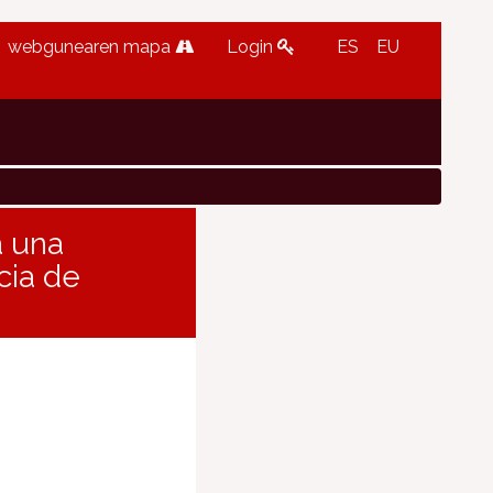
webgunearen mapa
Login
ES
EU
a una
cia de