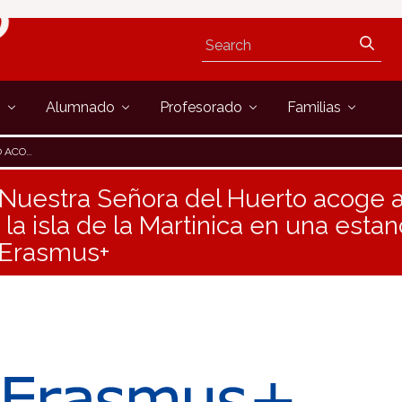
s
Alumnado
Profesorado
Familias
ACIÓN ERASMUS+
 Nuestra Señora del Huerto acoge 
la isla de la Martinica en una estan
 Erasmus+