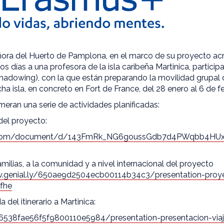
ñora del Huerto de Pamplona, en el marco de su proyecto a
 días a una profesora de la isla caribeña Martinica, particip
hadowing), con la que están preparando la movilidad grupal
cha isla, en concreto en Fort de France, del 28 enero al 6 de 
eran una serie de actividades planificadas:
 del proyecto:
le.com/document/d/143FmRk_NG6goussGdb7d4PWqbb4HUx
amilias, a la comunidad y a nivel internacional del proyecto
ew.genial.ly/650ae9d2504ecb00114b34c3/presentation-pro
fhe
a del itinerario a Martinica:
ly/6538fae56f5f9800110e5984/presentation-presentacion-via