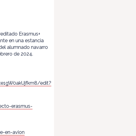
creditado Erasmus+
ante en una estancia
 del alumnado navarro
febrero de 2024.
e1gW0akUjfkm8/edit?
yecto-erasmus-
je-en-avion