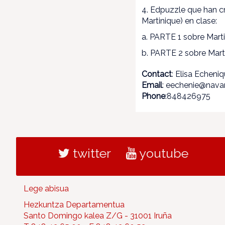
4. Edpuzzle que han c
Martinique) en clase:
a. PARTE 1 sobre Mart
b. PARTE 2 sobre Mart
Contact
: Elisa Echeni
Email
: eechenie@navar
Phone
:848426975
twitter
youtube
Lege abisua
Hezkuntza Departamentua
Santo Domingo kalea Z/G - 31001 Iruña