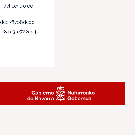
+ del centro de
7dcb3ff7b8dcbc
4c84c3fe722ce4e