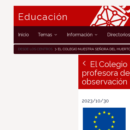
Educación
Inicio
Temas
Información
Directorio
DESDE LOS CENTROS
EL COLEGIO NUESTRA SEÑORA DEL HUERTO ACOGE A UNA PROFESORA DE LA ISLA DE LA MARTINICA EN UNA ESTANCIA DE OBSERV
El Colegio
profesora de 
observación
2023/10/30