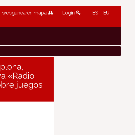
webgunearen mapa
Login
ES
EU
plona,
iva «Radio
obre juegos