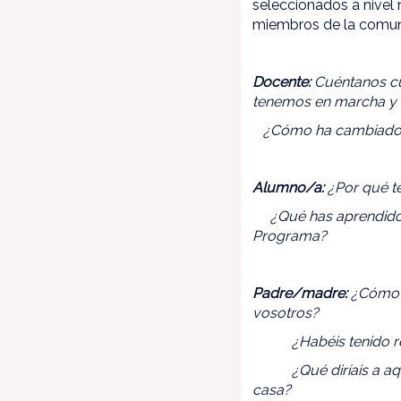
seleccionados a nivel n
miembros de la comuni
Docente:
Cuéntanos cu
tenemos en marcha y 
¿Cómo ha cambiado la
Alumno/a:
¿Por qué t
¿Qué has aprendido so
Programa?
Padre/madre:
¿Cómo h
vosotros?
¿Habéis tenido relaci
¿Qué diríais a aquell
casa?