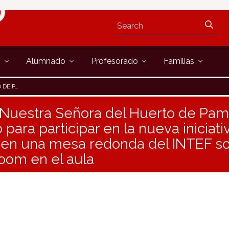
s
Alumnado
Profesorado
Familias
CAPE ROOM EN EL AULA
 Nuestra Señora del Huerto de Pam
para participar en la nueva iniciat
 en una mesa redonda del INTEF s
oom en el aula