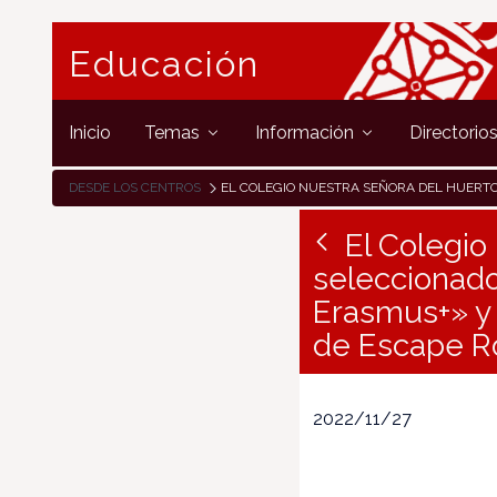
Educación
Inicio
Temas
Información
Directorio
DESDE LOS CENTROS
EL COLEGIO NUESTRA SEÑORA DEL HUERTO DE PAMPLONA, SELECCIONADO PARA PARTICIPAR EN LA NUEVA INICIATIVA «RADIO ERASMUS+» Y EN UNA MESA REDONDA DEL INTEF SOBRE JUEGOS DE ES
El Colegio
seleccionado 
Erasmus+» y
de Escape R
2022/11/27