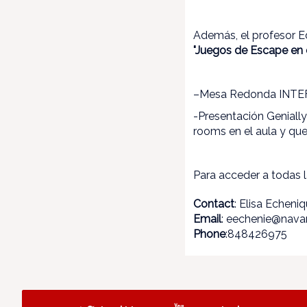
Además, el profesor E
"Juegos de Escape en e
–Mesa Redonda INTEF
-Presentación Geniall
rooms en el aula y que
Para acceder a todas 
Contact
: Elisa Echeni
Email
: eechenie@navar
Phone
:848426975