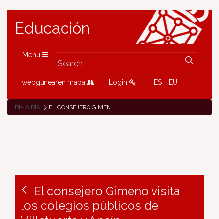
Educación
Menu
webgunearen mapa
Login
ES
EU
DÍA A DÍA
EL CONSEJERO GIMENO VISITA LOS COLEGIOS PÚBLICOS DE VILLATUERTA Y ANCÍN
El consejero Gimeno visita
los colegios públicos de