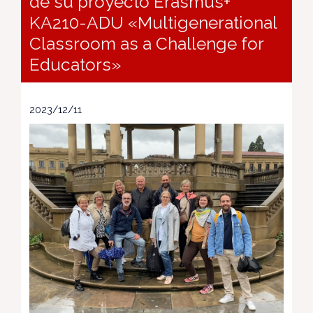
de su proyecto Erasmus+
KA210-ADU «Multigenerational
Classroom as a Challenge for
Educators»
2023/12/11