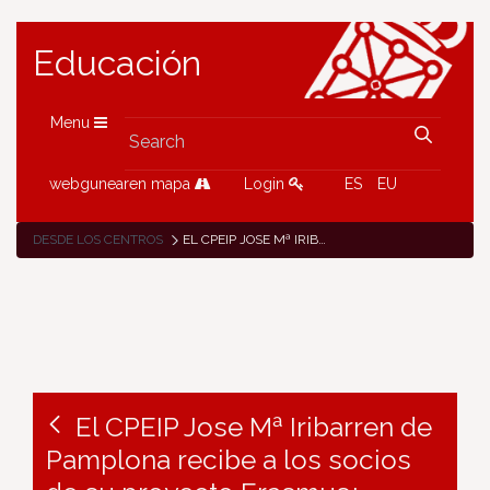
Educación
Menu
webgunearen mapa
Login
ES
EU
DESDE LOS CENTROS
EL CPEIP JOSE Mª IRIBARREN DE PAMPLONA RECIBE A LOS SOCIOS DE SU PROYECTO ERASMUS+ KA210-ADU «MULTIGENERATIONAL CLASSROOM AS A CHALLENGE FOR EDUCATORS»
El CPEIP Jose Mª Iribarren de
Pamplona recibe a los socios