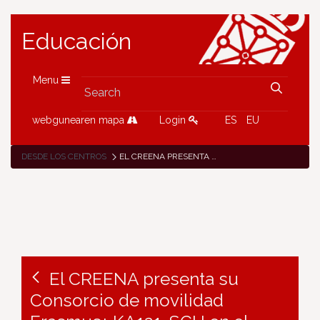
Educación
Menu
webgunearen mapa
Login
ES
EU
DESDE LOS CENTROS
EL CREENA PRESENTA SU CONSORCIO DE MOVILIDAD ERASMUS+ KA121-SCH EN EL MARCO DE LA CÁTEDRA «APRENDER/IKASI» DE LA UPNA Y LA FUNDACIÓN CAJA NAVARRA
El CREENA presenta su
Consorcio de movilidad