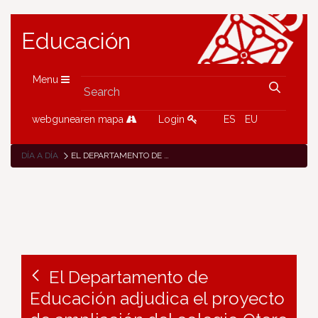
Educación
Menu
webgunearen mapa
Login
ES
EU
DÍA A DÍA
EL DEPARTAMENTO DE EDUCACIÓN ADJUDICA EL PROYECTO DE AMPLIACIÓN DEL COLEGIO OTERO DE NAVASCUÉS DE CINTRUÉNIGO
El Departamento de
Educación adjudica el proyecto