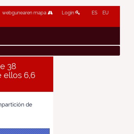
webgunearen mapa
Login
ES
EU
e 38
 ellos 6,6
mpartición de