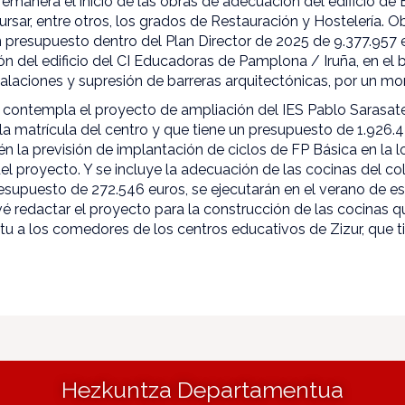
manera el inicio de las obras de adecuación del edificio de 
ursar, entre otros, los grados de Restauración y Hostelería. O
un presupuesto dentro del Plan Director de 2025 de 9.377.957 e
 del edificio del CI Educadoras de Pamplona / Iruña, en el ba
talaciones y supresión de barreras arquitectónicas, por un m
an contempla el proyecto de ampliación del IES Pablo Sarasa
a matrícula del centro y que tiene un presupuesto de 1.926.4
 la previsión de implantación de ciclos de FP Básica en la l
del proyecto. Y se incluye la adecuación de las cocinas del c
esupuesto de 272.546 euros, se ejecutarán en el verano de e
é redactar el proyecto para la construcción de las cocinas 
tu a los comedores de los centros educativos de Zizur, que 
Hezkuntza Departamentua