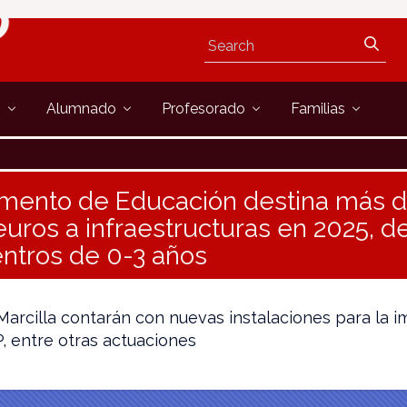
s
Alumnado
Profesorado
Familias
amento de Educación destina más d
uros a infraestructuras en 2025, de
entros de 0-3 años
arcilla contarán con nuevas instalaciones para la i
, entre otras actuaciones