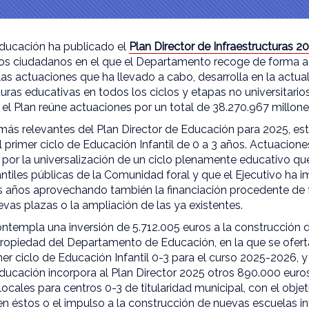
ducación ha publicado el
Plan Director de Infraestructuras 2
los ciudadanos en el que el Departamento recoge de forma a
las actuaciones que ha llevado a cabo, desarrolla en la actuali
turas educativas en todos los ciclos y etapas no universitario
o, el Plan reúne actuaciones por un total de 38.270.967 millone
más relevantes del Plan Director de Educación para 2025, está
 primer ciclo de Educación Infantil de 0 a 3 años. Actuaciones
por la universalización de un ciclo plenamente educativo que
antiles públicas de la Comunidad foral y que el Ejecutivo ha
os años aprovechando también la financiación procedente 
evas plazas o la ampliación de las ya existentes.
ontempla una inversión de 5.712.005 euros a la construcción 
 propiedad del Departamento de Educación, en la que se ofert
er ciclo de Educación Infantil 0-3 para el curso 2025-2026, 
ucación incorpora al Plan Director 2025 otros 890.000 eur
cales para centros 0-3 de titularidad municipal, con el objeti
n éstos o el impulso a la construcción de nuevas escuelas in