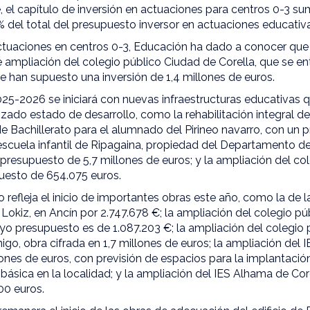
 el capítulo de inversión en actuaciones para centros 0-3 s
% del total del presupuesto inversor en actuaciones educativ
ctuaciones en centros 0-3, Educación ha dado a conocer que
de ampliación del colegio público Ciudad de Corella, que se en
e han supuesto una inversión de 1,4 millones de euros.
5-2026 se iniciará con nuevas infraestructuras educativas q
ado estado de desarrollo, como la rehabilitación integral d
e Bachillerato para el alumnado del Pirineo navarro, con un
 escuela infantil de Ripagaina, propiedad del Departamento d
presupuesto de 5,7 millones de euros; y la ampliación del co
puesto de 654.075 euros.
efleja el inicio de importantes obras este año, como la de l
Lokiz, en Ancín por 2.747.678 €; la ampliación del colegio pú
o presupuesto es de 1.087.203 €; la ampliación del colegio 
go, obra cifrada en 1,7 millones de euros; la ampliación del 
llones de euros, con previsión de espacios para la implantació
básica en la localidad; y la ampliación del IES Alhama de Cor
00 euros.