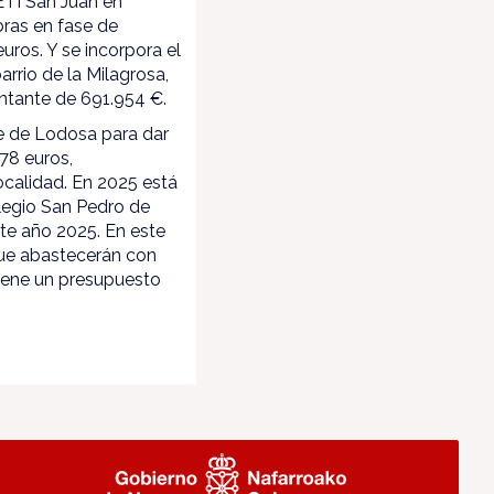
ETI San Juan en
bras en fase de
uros. Y se incorpora el
rrio de la Milagrosa,
ontante de 691.954 €.
te de Lodosa para dar
78 euros,
ocalidad. En 2025 está
olegio San Pedro de
ste año 2025. En este
que abastecerán con
tiene un presupuesto