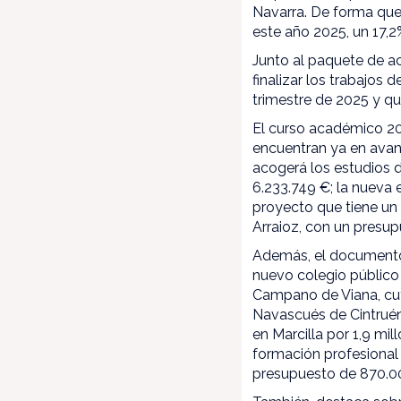
Navarra. De forma que,
este año 2025, un 17,2
Junto al paquete de a
finalizar los trabajos 
trimestre de 2025 y qu
El curso académico 202
encuentran ya en avanz
acogerá los estudios d
6.233.749 €; la nueva
proyecto que tiene un 
Arraioz, con un presu
Además, el documento r
nuevo colegio público 
Campano de Viana, cuy
Navascués de Cintruéni
en Marcilla por 1,9 mi
formación profesional 
presupuesto de 870.0