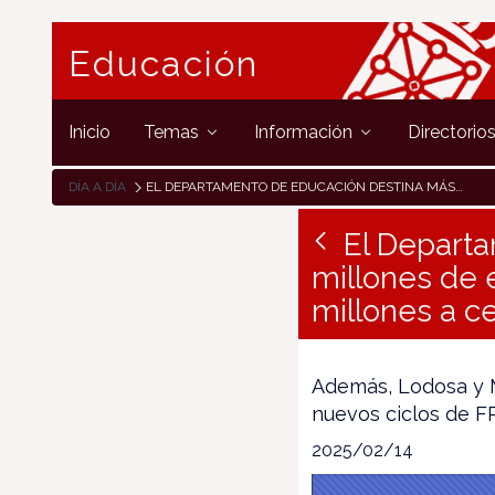
Educación
Inicio
Temas
Información
Directorio
DÍA A DÍA
EL DEPARTAMENTO DE EDUCACIÓN DESTINA MÁS DE 38 MILLONES DE EUROS A INFRAESTRUCTURAS EN 2025, DE ELLOS 6,6 MILLONES A CENTROS DE 0-3 AÑOS
El Depart
millones de e
millones a c
Además, Lodosa y M
nuevos ciclos de FP
2025/02/14