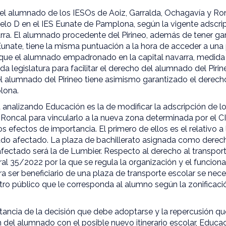
l alumnado de los IESOs de Aoiz, Garralda, Ochagavía y Ron
elo D en el IES Eunate de Pamplona, según la vigente adscrip
ra. El alumnado procedente del Pirineo, además de tener ga
 Eunate, tiene la misma puntuación a la hora de acceder a una
ue el alumnado empadronado en la capital navarra, medida i
 legislatura para facilitar el derecho del alumnado del Pirin
l alumnado del Pirineo tiene asimismo garantizado el derecho
plona.
analizando Educación es la de modificar la adscripción de l
Roncal para vincularlo a la nueva zona determinada por el C
s efectos de importancia. El primero de ellos es el relativo a 
ado afectado. La plaza de bachillerato asignada como derec
fectado será la de Lumbier. Respecto al derecho al transport
ral 35/2022 por la que se regula la organización y el funcion
ra ser beneficiario de una plaza de transporte escolar se nece
tro público que le corresponda al alumno según la zonificaci
rtancia de la decisión que debe adoptarse y la repercusión q
n del alumnado con el posible nuevo itinerario escolar, Educac