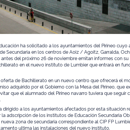
ucación ha solicitado a los ayuntamientos del Pirineo cuyo
de Secundaria en los centros de Aoiz / Agoitz, Garralda, Oc
e antes del próximo 26 de noviembre emitan informes con su 
hillerato en el nuevo instituto de Lumbier que entrará en fun
a oferta de Bachillerato en un nuevo centro que ofrecerá el 
iso adquirido por el Gobierno con la Mesa del Pirineo, que e
vitar que el alumnado del Pirineo navarro tuviera que seguir
.
a dirigido a los ayuntamientos afectados por esta situación 
r la adscripción de los institutos de Educación Secundaria Ob
a nueva zona de secundaria correspondiente al CIP FP Lumbie
tamento ultima las instalaciones del nuevo instituto.