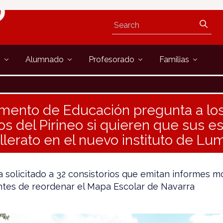
s
Alumnado
Profesorado
Familias
amento de Educación pregunta a lo
s del Pirineo si quieren que sus e
llerato en el nuevo instituto de Lu
 solicitado a 32 consistorios que emitan informes m
tes de reordenar el Mapa Escolar de Navarra