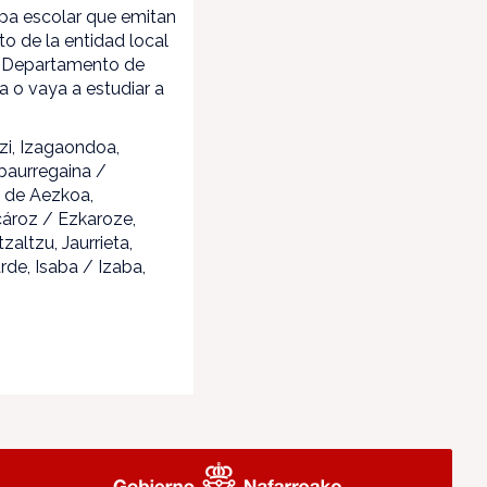
pa escolar que emitan
to de la entidad local
al Departamento de
a o vaya a estudiar a
tzi, Izagaondoa,
Abaurregaina /
va de Aezkoa,
cároz / Ezkaroze,
altzu, Jaurrieta,
rde, Isaba / Izaba,