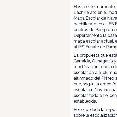
Hasta este momento, e
Bachillerato en el mod
Mapa Escolar de Navar
bachillerato en el IES
centros de Pamplona q
Departamento la pasada
mapa escolar actual, e
al IES Eunate de Pam
La propuesta que está 
Garralda, Ochagavía y 
modificación tendrá do
escolar para el alumn
alumnado del Pirineo a
que, según la orden fo
escolar en Navarra, pa
escolarizado en el cen
establecida.
Por ello, dada la impo
sobre la escolarizació