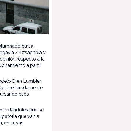
 alumnado cursa
hagavía / Otsagabia y
opinión respecto a la
cionamiento a partir
modelo D en Lumbier
xigió reiteradamente
 cursando esos
recordándoles que se
ligatoria que van a
r, en cuyas