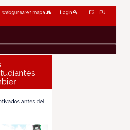
webgunearen mapa
Login
ES
EU
s
studiantes
mbier
otivados antes del