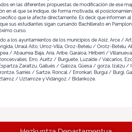
dos en las diferentes propuestas de modificación de ese ma
ón en el que se indique, de forma motivada, el posicionamien
pecífico que le afecte directamente. Es decir, que informen 
 que sus estudiantes sigan cursando Bachillerato en Pamplon
róximo curso.
igido a los ayuntamientos de los municipios de Aoiz, Arce / Ar
ngida, Urraúl Alto, Urroz-Villa, Oroz-Betelu / Orotz-Betelu, 
ea / Abaurrea Baja, Aria, Aribe, Garaioa, Hiriberri / Villanue
oncesvalles, Erro, Auritz / Burguete, Luzaide / Valcarlos, Ez
spartza Zaraitzu, Gallués / Galoza, Güesa / gorza, Izalzu / Itz
ntze, Sarriés / Sartze, Roncal / Erronkari, Burgui / Burgi, Ga
Uztárroz / Uztarroze y Vidángoz / Bidankoze.
Hezkuntza Departamentua