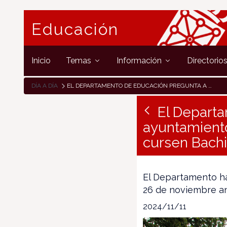
Educación
Inicio
Temas
Información
Directorio
DÍA A DÍA
EL DEPARTAMENTO DE EDUCACIÓN PREGUNTA A LOS AYUNTAMIENTOS DEL PIRINEO SI QUIEREN QUE SUS ESTUDIANTES CURSEN BACHILLERATO EN EL NUEVO INSTITUTO DE LUMBIER
El Depart
ayuntamiento
cursen Bachi
El Departamento ha
26 de noviembre an
2024/11/11