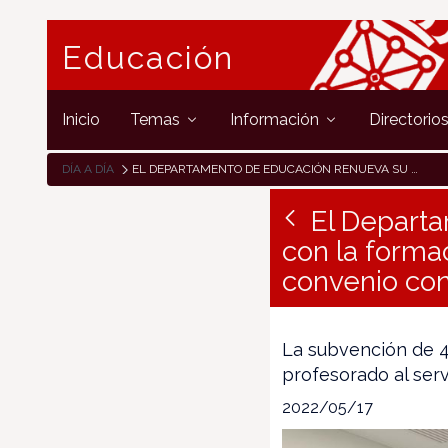
Educación
Inicio
Temas
Información
Directorio
DÍA A DÍA
EL DEPARTAMENTO DE EDUCACIÓN RENUEVA SU COMPROMISO CON LA FORMACIÓN EN ARTE DRAMÁTICO FIRMANDO UN NUEVO CONVENIO CON LA ESCUELA NAVARRA DE TEATRO
El Depart
con la forma
convenio con
La subvención de 4
profesorado al serv
2022/05/17