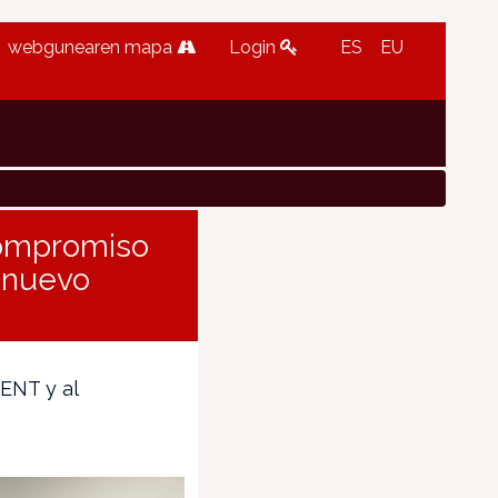
webgunearen mapa
Login
ES
EU
compromiso
n nuevo
 ENT y al