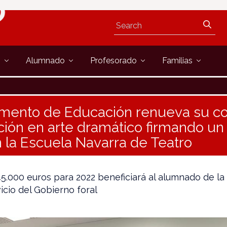
s
Alumnado
Profesorado
Familias
amento de Educación renueva su 
ción en arte dramático firmando u
 la Escuela Navarra de Teatro
5.000 euros para 2022 beneficiará al alumnado de la
icio del Gobierno foral