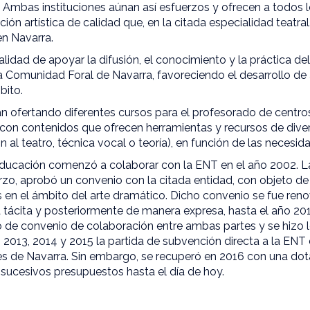
 Ambas instituciones aúnan así esfuerzos y ofrecen a todos 
ión artística de calidad que, en la citada especialidad teatra
n Navarra.
nalidad de apoyar la difusión, el conocimiento y la práctica de
a Comunidad Foral de Navarra, favoreciendo el desarrollo de
mbito.
n ofertando diferentes cursos para el profesorado de centro
 con contenidos que ofrecen herramientas y recursos de dive
ión al teatro, técnica vocal o teoría), en función de las necesi
ducación comenzó a colaborar con la ENT en el año 2002. L
o, aprobó un convenio con la citada entidad, con objeto de 
s en el ámbito del arte dramático. Dicho convenio se fue re
 tácita y posteriormente de manera expresa, hasta el año 201
 de convenio de colaboración entre ambas partes y se hizo l
 2013, 2014 y 2015 la partida de subvención directa a la ENT
s de Navarra. Sin embargo, se recuperó en 2016 con una dot
sucesivos presupuestos hasta el día de hoy.