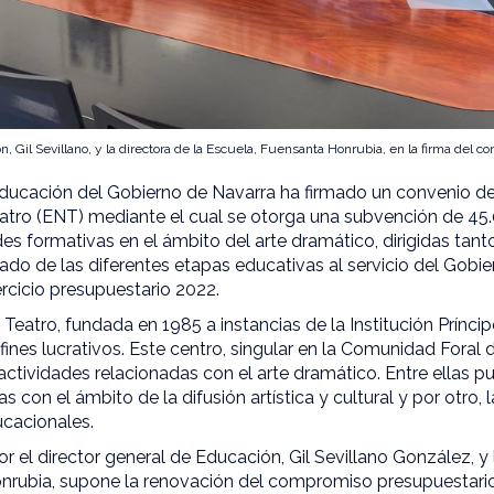
n, Gil Sevillano, y la directora de la Escuela, Fuensanta Honrubia, en la firma del co
ucación del Gobierno de Navarra ha firmado un convenio de 
atro (ENT) mediante el cual se otorga una subvención de 45.
des formativas en el ámbito del arte dramático, dirigidas tan
do de las diferentes etapas educativas al servicio del Gobi
ercicio presupuestario 2022.
Teatro, fundada en 1985 a instancias de la Institución Príncip
 fines lucrativos. Este centro, singular en la Comunidad Foral 
ctividades relacionadas con el arte dramático. Entre ellas pu
as con el ámbito de la difusión artística y cultural y por otro,
ucacionales.
r el director general de Educación, Gil Sevillano González, y 
nrubia, supone la renovación del compromiso presupuestario