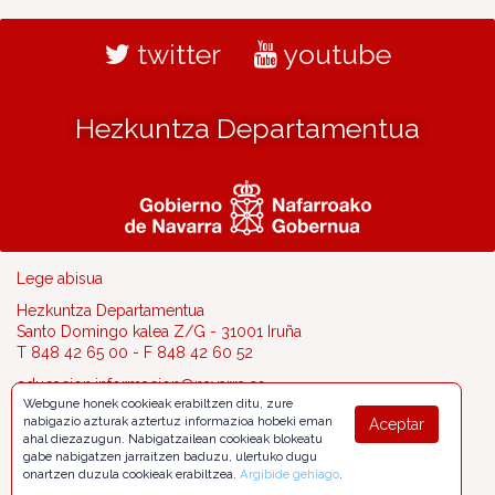
twitter
youtube
Hezkuntza Departamentua
Lege abisua
Hezkuntza Departamentua
Santo Domingo kalea Z/G - 31001 Iruña
T 848 42 65 00 - F 848 42 60 52
educacion.informacion@navarra.es
Webgune honek cookieak erabiltzen ditu, zure
nabigazio azturak aztertuz informazioa hobeki eman
Aceptar
ahal diezazugun. Nabigatzailean cookieak blokeatu
gabe nabigatzen jarraitzen baduzu, ulertuko dugu
onartzen duzula cookieak erabiltzea.
Argibide gehiago
.