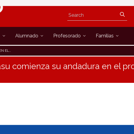
s
Alumnado
Profesorado
Familias
RASMUS+
sasu comienza su andadura en el p