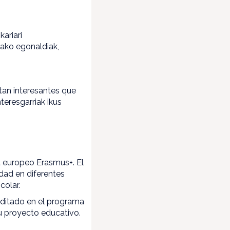
kariari
dako egonaldiak,
 tan interesantes que
teresgarriak ikus
ma europeo Erasmus+. El
dad en diferentes
colar.
editado en el programa
su proyecto educativo.