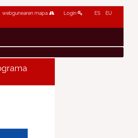
webgunearen mapa
Login
ES
EU
rograma