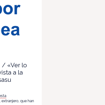
 / «Ver lo
ista a la
sasu
esta
 extranjero, que han