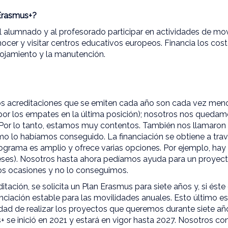
Erasmus+?
 alumnado y al profesorado participar en actividades de mov
ocer y visitar centros educativos europeos. Financia los cost
lojamiento y la manutención.
os acreditaciones que se emiten cada año son cada vez men
 por los empates en la última posición); nosotros nos quedam
. Por lo tanto, estamos muy contentos. También nos llamaron
o lo habíamos conseguido. La financiación se obtiene a travé
rograma es amplio y ofrece varias opciones. Por ejemplo, hay
eses). Nosotros hasta ahora pedíamos ayuda para un proyect
s ocasiones y no lo conseguimos.
itación, se solicita un Plan Erasmus para siete años y, si ést
anciación estable para las movilidades anuales. Esto último 
idad de realizar los proyectos que queremos durante siete año
 se inició en 2021 y estará en vigor hasta 2027. Nosotros c