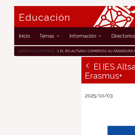
Educación
Inicio
Temas
Información
Directorio
DESDE LOS CENTROS
EL IES ALTSASU COMIENZA SU ANDADURA EN EL PROGRAMA E
El IES Alt
Erasmus+
2025/10/03