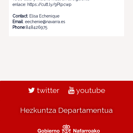
enlace: https://cutt.ly/9Plpcwp
Contact
: Elisa Echenique
Email
: eechenie@navarra.es
Phone
:848426975
twitter
youtube
Hezkuntza Departamentua