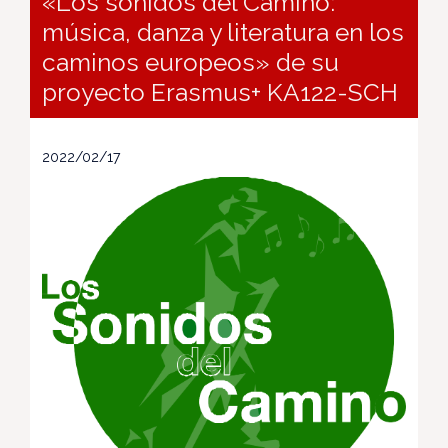
«Los sonidos del Camino:
música, danza y literatura en los
caminos europeos» de su
proyecto Erasmus+ KA122-SCH
2022/02/17