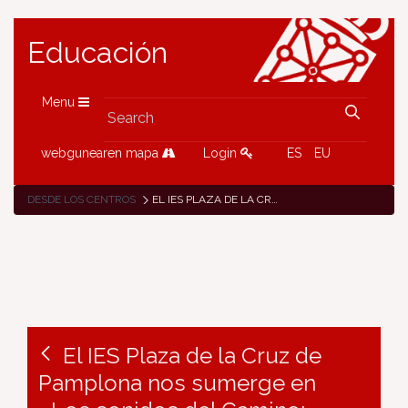
Educación
Menu
webgunearen mapa
Login
ES
EU
DESDE LOS CENTROS
EL IES PLAZA DE LA CRUZ DE PAMPLONA NOS SUMERGE EN «LOS SONIDOS DEL CAMINO: MÚSICA, DANZA Y LITERATURA EN LOS CAMINOS EUROPEOS» DE SU PROYECTO ERASMUS+ KA122-SCH
El IES Plaza de la Cruz de
Pamplona nos sumerge en