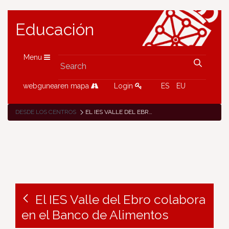
Educación
Menu
webgunearen mapa
Login
ES
EU
DESDE LOS CENTROS
EL IES VALLE DEL EBRO COLABORA EN EL BANCO DE ALIMENTOS
El IES Valle del Ebro colabora
en el Banco de Alimentos