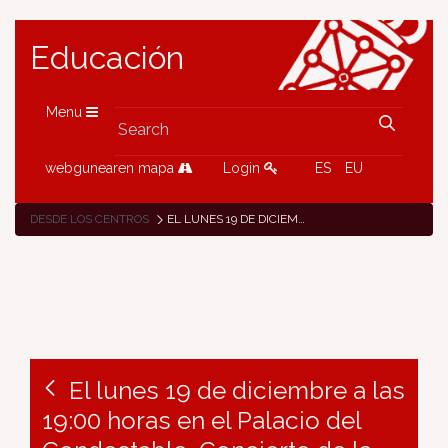
Educación
Menu
webgunearen mapa
Login
ES
EU
DESDE LOS CENTROS
EL LUNES 19 DE DICIEMBRE A LAS 19:00 HORAS EN EL PALACIO DEL CONDESTABLE, CONCIERTO DE LA BANDA MUNICIPAL DE TXISTULARIS DE BILBAO JUNTO CON ALUMNADO DEL CONSERVATORIO SUPERIOR DE MÚSICA DE NAVARRA
El lunes 19 de diciembre a las
19:00 horas en el Palacio del