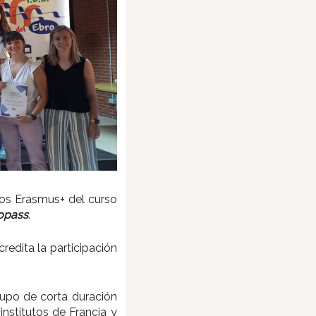
tos Erasmus+ del curso
opass
.
redita la participación
rupo de corta duración
nstitutos de Francia y