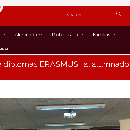
s
Alumnado
Profesorado
Familias
DEL EBRO
e diplomas ERASMUS+ al alumnado d