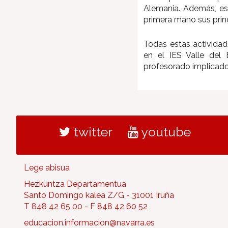
Alemania. Además, est
primera mano sus prin
Todas estas actividad
en el IES Valle del
profesorado implicado
twitter
youtube
Lege abisua
Hezkuntza Departamentua
Santo Domingo kalea Z/G - 31001 Iruña
T 848 42 65 00 - F 848 42 60 52
educacion.informacion@navarra.es