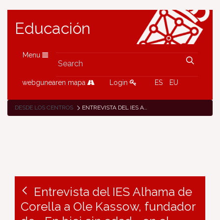
Educación
Menu
webgunearen mapa
Login
ES
EU
DESDE LOS CENTROS
ENTREVISTA DEL IES ALHAMA DE CORELLA A OLE KASSOW, FUNDADOR DE «EN BICI SIN EDAD» EN EL MARCO DEL PROYECTO ERASMUS+ KA201 «MOVILIDAD SOSTENIBLE, COMUNIDAD SOSTENIBLE»
Entrevista del IES Alhama de
Corella a Ole Kassow, fundador