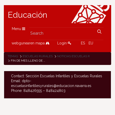
Educación
Menu
webgunearen mapa
Login
ES
EU
TEMAS
ESCUELAS RURALES
NOTICIAS ESCUELAS RURALES
FIN DE MES LLENO DE ACTIVIDADES EN LA ESCUELA RURAL DE IGANTZI
Contact: Sección Escuelas Infantiles y Escuelas Rurales
Email: dpto-
escuelasinfantilesyrurales@educacion.navarra.es
Phone: 848426555 – 848424803