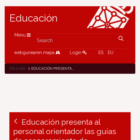
Educación
Menu
webgunearen mapa
Login
ES
EU
DÍA A DÍA
EDUCACIÓN PRESENTA AL PERSONAL ORIENTADOR LAS GUÍAS DE ASESORAMIENTO DE FORMACIÓN PROFESIONAL
Educación presenta al
personal orientador las guías