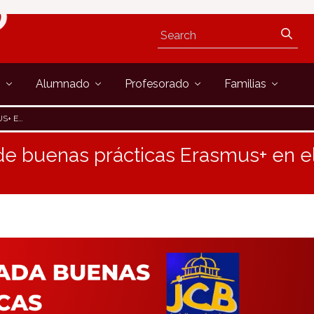
s
Alumnado
Profesorado
Familias
 BAROJA
 de buenas prácticas Erasmus+ en el