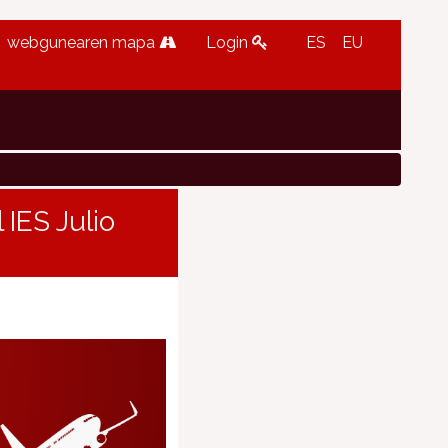
webgunearen mapa
Login
ES
EU
 IES Julio