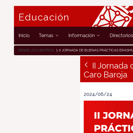
Educación
Inicio
Temas
Información
Directorio
DESDE LOS CENTROS
II JORNADA DE BUENAS PRÁCTICAS ERASMUS+ EN EL IES JULIO CARO
II Jornada
Caro Baroja
2024/06/24