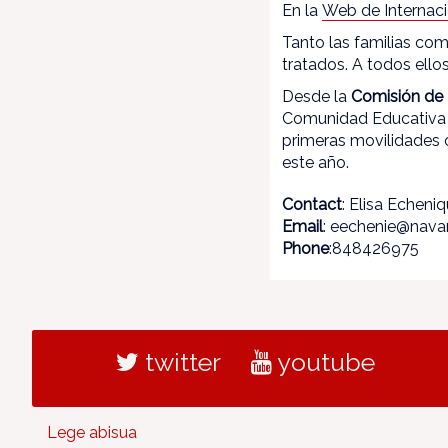
En la
Web de Internaci
Tanto las familias com
tratados. A todos ello
Desde la
Comisión de 
Comunidad Educativa d
primeras movilidades 
este año.
Contact
: Elisa Echeni
Email
: eechenie@navar
Phone
:848426975
twitter
youtube
Lege abisua