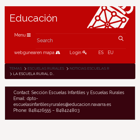
Educación
Menu
webgunearen mapa
Login
ES
EU
TEMAS
ESCUELAS RURALES
NOTICIAS ESCUELAS RURALES
LA ESCUELA RURAL DE MONREAL POR LA PAZ
Contact: Sección Escuelas Infantiles y Escuelas Rurales
Email: dpto-
escuelasinfantilesyrurales@educacion.navarra.es
Phone: 848426555 – 848424803