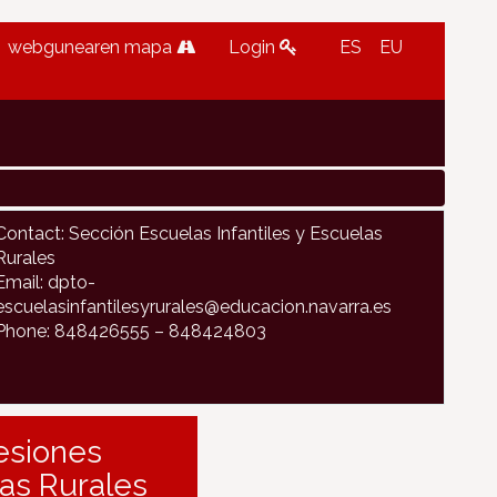
webgunearen mapa
Login
ES
EU
Contact: Sección Escuelas Infantiles y Escuelas
Rurales
Email: dpto-
escuelasinfantilesyrurales@educacion.navarra.es
Phone: 848426555 – 848424803
sesiones
as Rurales