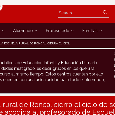
s
Alumnado
Profesorado
Familias
LA ESCUELA RURAL DE RONCAL CIERRA EL CICLO DE SESIONES FORMATIVAS DE ACOGIDA AL PROFESORADO DE ESCUELAS RURALES
públicos de Educación Infantil y Educación Primaria
idades multigrado, es decir, grupos en los que una
urso al mismo tiempo. Estos centros cuentan por ello
s cuentan con una única unidad para todo el alumnado,
 rural de Roncal cierra el ciclo de 
e acogida al profesorado de Escuel