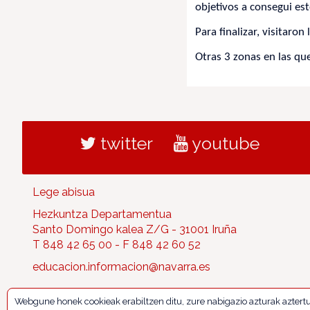
objetivos a consegui est
Para finalizar, visitaron
Otras 3 zonas en las qu
twitter
youtube
Lege abisua
Hezkuntza Departamentua
Santo Domingo kalea Z/G - 31001 Iruña
T 848 42 65 00 - F 848 42 60 52
educacion.informacion@navarra.es
Webgune honek cookieak erabiltzen ditu, zure nabigazio azturak aztert