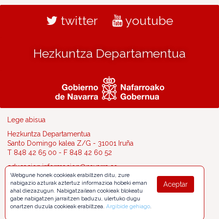
twitter
youtube
Hezkuntza Departamentua
Lege abisua
Hezkuntza Departamentua
Santo Domingo kalea Z/G - 31001 Iruña
T 848 42 65 00 - F 848 42 60 52
educacion.informacion@navarra.es
Webgune honek cookieak erabiltzen ditu, zure
nabigazio azturak aztertuz informazioa hobeki eman
Aceptar
ahal diezazugun. Nabigatzailean cookieak blokeatu
gabe nabigatzen jarraitzen baduzu, ulertuko dugu
onartzen duzula cookieak erabiltzea.
Argibide gehiago
.