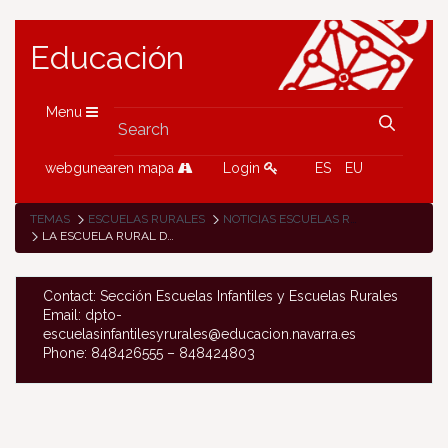
Educación
Menu
webgunearen mapa
Login
ES
EU
TEMAS
ESCUELAS RURALES
NOTICIAS ESCUELAS RURALES
LA ESCUELA RURAL DE URROZ-VILLA, EJEMPLO DE SOLIDARIDAD, INTEGRACIÓN Y APRENDIZAJE CONTEXTUALIZADO EN LAS FERIAS DE SAN MARTÍN
Contact: Sección Escuelas Infantiles y Escuelas Rurales
Email: dpto-
escuelasinfantilesyrurales@educacion.navarra.es
Phone: 848426555 – 848424803