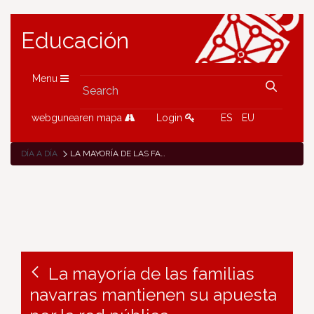
Educación
Menu
webgunearen mapa
Login
ES
EU
DÍA A DÍA
LA MAYORÍA DE LAS FAMILIAS NAVARRAS MANTIENEN SU APUESTA POR LA RED PÚBLICA
La mayoría de las familias
navarras mantienen su apuesta