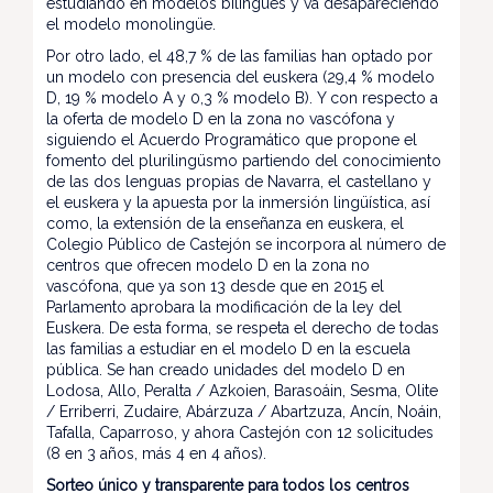
estudiando en modelos bilingües y va desapareciendo
el modelo monolingüe.
Por otro lado, el 48,7 % de las familias han optado por
un modelo con presencia del euskera (29,4 % modelo
D, 19 % modelo A y 0,3 % modelo B). Y con respecto a
la oferta de modelo D en la zona no vascófona y
siguiendo el Acuerdo Programático que propone el
fomento del plurilingüsmo partiendo del conocimiento
de las dos lenguas propias de Navarra, el castellano y
el euskera y la apuesta por la inmersión lingüística, así
como, la extensión de la enseñanza en euskera, el
Colegio Público de Castejón se incorpora al número de
centros que ofrecen modelo D en la zona no
vascófona, que ya son 13 desde que en 2015 el
Parlamento aprobara la modificación de la ley del
Euskera. De esta forma, se respeta el derecho de todas
las familias a estudiar en el modelo D en la escuela
pública. Se han creado unidades del modelo D en
Lodosa, Allo, Peralta / Azkoien, Barasoáin, Sesma, Olite
/ Erriberri, Zudaire, Abárzuza / Abartzuza, Ancín, Noáin,
Tafalla, Caparroso, y ahora Castejón con 12 solicitudes
(8 en 3 años, más 4 en 4 años).
Sorteo único y transparente para todos los centros