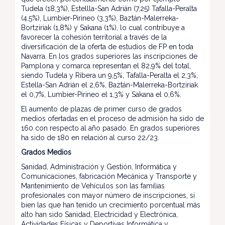
Tudela (18,3%), Estellla-San Adrián (7,25) Tafalla-Peralta
(4,5%), Lumbier-Pirineo (3,3%), Baztán-Malerreka-
Bortziriak (1,8%) y Sakana (1%), lo cual contribuye a
favorecer la cohesión territorial a través de la
diversificación de la oferta de estudios de FP en toda
Navarra. En los grados superiores las inscripciones de
Pamplona y comarca representan el 82,9% del total,
siendo Tudela y Ribera un 9,5%, Tafalla-Peralta el 2,3%,
Estella-San Adrián el 2,6%, Baztán-Malerreka-Bortziriak
el 0,7%, Lumbier-Pirineo el 1,3% y Sakana el 0,6%.
El aumento de plazas de primer curso de grados
medios ofertadas en el proceso de admisión ha sido de
160 con respecto al año pasado. En grados superiores
ha sido de 180 en relación al curso 22/23.
Grados Medios
Sanidad, Administración y Gestión, Informática y
Comunicaciones, fabricación Mecánica y Transporte y
Mantenimiento de Vehículos son las familias
profesionales
con mayor número de inscripciones, si
bien las que han tenido un crecimiento porcentual más
alto han sido Sanidad, Electricidad y Electrónica,
Actividades Físicas y Deportivas Informática y