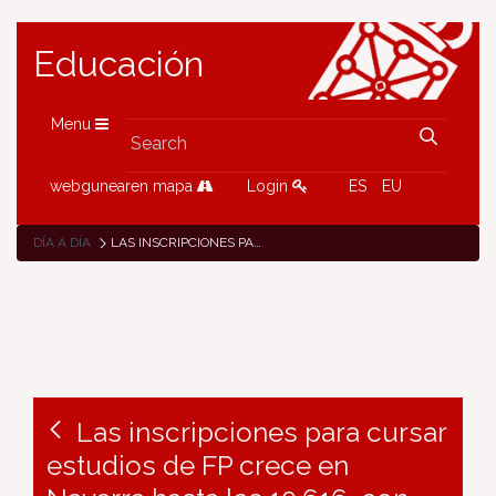
Educación
Menu
webgunearen mapa
Login
ES
EU
DÍA A DÍA
LAS INSCRIPCIONES PARA CURSAR ESTUDIOS DE FP CRECE EN NAVARRA HASTA LAS 10.616, CON UNA REDUCCIÓN DE LA BRECHA DE GÉNERO EN GRADOS MEDIOS Y MAYOR DISTRIBUCIÓN GEOGRÁFICA
Las inscripciones para cursar
estudios de FP crece en