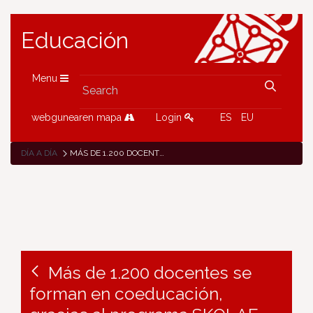
Educación
Menu
webgunearen mapa
Login
ES
EU
DÍA A DÍA
MÁS DE 1.200 DOCENTES SE FORMAN EN COEDUCACIÓN, GRACIAS AL PROGRAMA SKOLAE
Más de 1.200 docentes se
forman en coeducación,