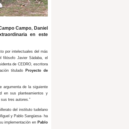
r Campo Campo, Daniel
raordinaria en este
to por intelectuales del más
 filósofo Javier Sádaba, el
sidenta de CEDRO, escritora
ción titulado
Proyecto de
e argumenta de la siguiente
dad en sus planteamientos y
 sus tres autores.”
erato del instituto tudelano
 Miguel y Pablo Sangüesa- ha
e su implementación en
Pablo