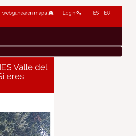
webgunearen mapa
Login
ES
EU
IES Valle del
Si eres