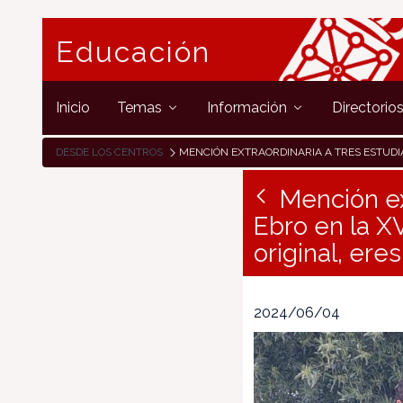
Educación
Inicio
Temas
Información
Directorio
DESDE LOS CENTROS
MENCIÓN EXTRAORDINARIA A TRES ESTUDIANTES DEL IES VALLE DEL EBRO EN LA XVIII EDICIÓN DEL CONCURSO NACIONAL " SI ERES ORIGINAL,
Mención ex
Ebro en la XV
original, eres
2024/06/04