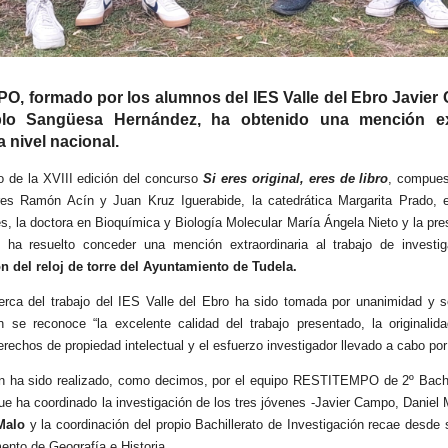
O, formado por los alumnos del IES Valle del Ebro Javie
blo Sangüesa Hernández, ha obtenido una mención ext
 nivel nacional.
do de la XVIII edición del concurso
Si eres original, eres de libro
, compues
ores Ramón Acín y Juan Kruz Iguerabide, la catedrática Margarita Prado, el
la doctora en Bioquímica y Biología Molecular María Ángela Nieto y la pre
a resuelto conceder una mención extraordinaria al trabajo de investiga
n del reloj de torre del Ayuntamiento de Tudela.
cerca del trabajo del IES Valle del Ebro ha sido tomada por unanimidad y s
se reconoce “la excelente calidad del trabajo presentado, la originali
erechos de propiedad intelectual y el esfuerzo investigador llevado a cabo por
ón ha sido realizado, como decimos, por el equipo RESTITEMPO de 2º Bachill
que ha coordinado la investigación de los tres jóvenes -Javier Campo, Daniel
Malo
y la coordinación del propio Bachillerato de Investigación recae desd
mento de Geografía e Historia.