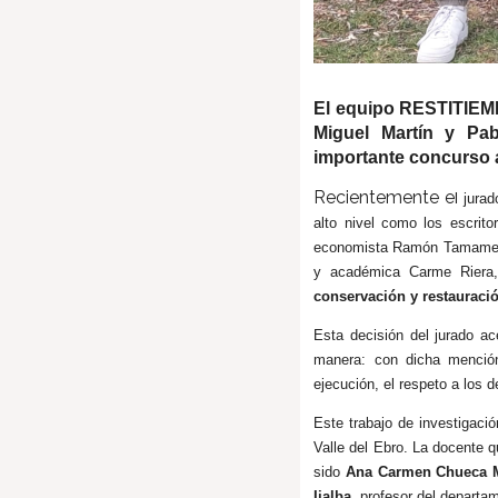
El equipo RESTITIEMP
Miguel Martín y Pa
importante concurso a
Recientemente e
l jura
alto nivel como los escrit
economista Ramón Tamames, 
y académica Carme Riera, h
conservación y restauració
Esta decisión del jurado a
manera: con dicha mención 
ejecución, el respeto a los d
Este trabajo de investigaci
Valle del Ebro. La docente 
sido
Ana Carmen Chueca 
Ijalba
, profesor del departa