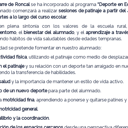
arre de Roncal
se ha incorporado al programa
“Deporte en E
mnado comenzará a realizar
sesiones de patinaje a partir del
rtes a lo largo del curso escolar
.
á en plena sintonía con los valores de la escuela rura
entorno
, el
bienestar del alumnado
, y el
aprendizaje a través
endo hábitos de vida saludables desde edades tempranas.
vidad se pretende fomentar en nuestro alumnado:
tividad física
, utilizando el patinaje como medio de desplazam
 el patinaje
y su relación con un deporte tan arraigado en n
iendo la transferencia de habilidades.
salud
y la importancia de mantener un estilo de vida activo.
o de un nuevo deporte
para parte del alumnado.
la
motricidad fina
, aprendiendo a ponerse y quitarse patines y
motricidad general
.
ilibrio y la coordinación
.
ación de los espacios cercanos
desde una perspectiva diferent