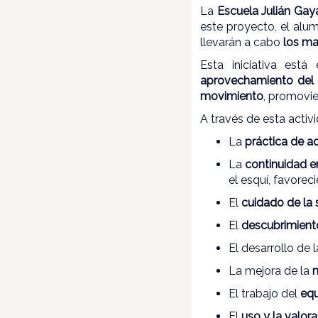
La
Escuela Julián Gay
este proyecto, el alu
llevarán a cabo
los ma
Esta iniciativa est
aprovechamiento del 
movimiento
, promovi
A través de esta acti
La
práctica de ac
La
continuidad en
el esquí, favorec
El
cuidado de la 
El
descubrimient
El desarrollo de 
La mejora de la
El trabajo del
equ
El
uso y la valor