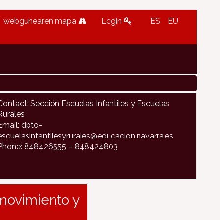
webgunearen mapa
Login
ES
EU
Contact: Sección Escuelas Infantiles y Escuelas
Rurales
Email: dpto-
escuelasinfantilesyrurales@educacion.navarra.es
Phone: 848426555 – 848424803
 movimiento y