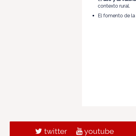
contexto rural.
El fomento de l
twitter
youtube