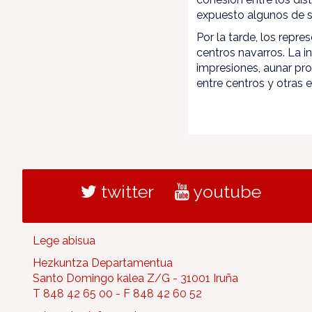
expuesto algunos de s
Por la tarde, los repre
centros navarros. La i
impresiones, aunar pr
entre centros y otras
twitter
youtube
Lege abisua
Hezkuntza Departamentua
Santo Domingo kalea Z/G - 31001 Iruña
T 848 42 65 00 - F 848 42 60 52