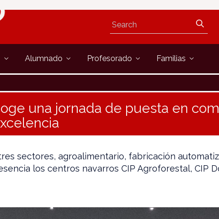
s
Alumnado
Profesorado
Familias
coge una jornada de puesta en com
xcelencia
res sectores, agroalimentario, fabricación automati
esencia los centros navarros CIP Agroforestal, CIP 