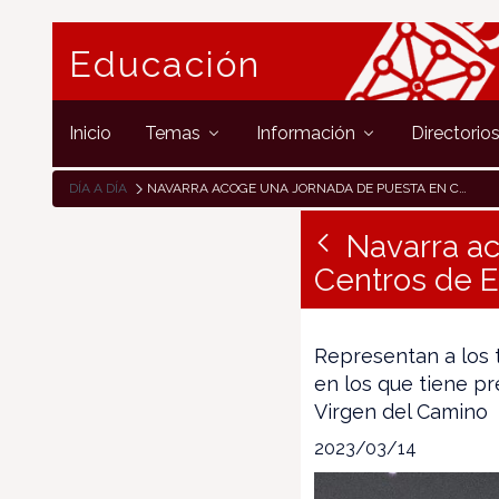
Educación
Inicio
Temas
Información
Directorio
DÍA A DÍA
NAVARRA ACOGE UNA JORNADA DE PUESTA EN COMÚN DE 16 CENTROS DE EXCELENCIA
Navarra a
Centros de E
Representan a los t
en los que tiene pr
Virgen del Camino
2023/03/14