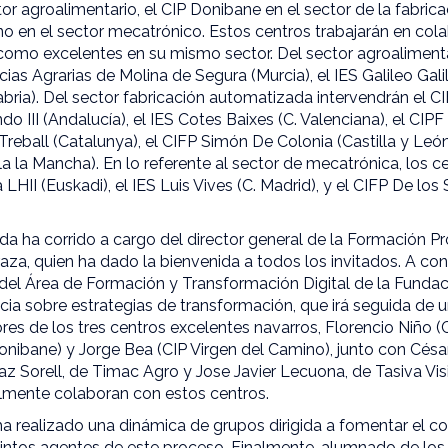
tor agroalimentario, el CIP Donibane en el sector de la fabri
no en el sector mecatrónico. Estos centros trabajarán en col
omo excelentes en su mismo sector. Del sector agroalimentar
ias Agrarias de Molina de Segura (Murcia), el IES Galileo Galile
bria). Del sector fabricación automatizada intervendrán el C
ndo III (Andalucía), el IES Cotes Baixes (C. Valenciana), el CIP
l Treball (Catalunya), el CIFP Simón De Colonia (Castilla y Leó
la la Mancha). En lo referente al sector de mecatrónica, los 
LHII (Euskadi), el IES Luis Vives (C. Madrid), y el CIFP De los
ada ha corrido a cargo del director general de la Formación Pr
za, quien ha dado la bienvenida a todos los invitados. A co
 del Área de Formación y Transformación Digital de la Fundaci
ia sobre estrategias de transformación, que irá seguida de u
ores de los tres centros excelentes navarros, Florencio Niño (C
nibane) y Jorge Bea (CIP Virgen del Camino), junto con Césa
az Sorell, de Timac Agro y Jose Javier Lecuona, de Tasiva Vis
lmente colaboran con estos centros.
ha realizado una dinámica de grupos dirigida a fomentar el c
stintos agentes de este proceso. Finalmente, alumnado de los