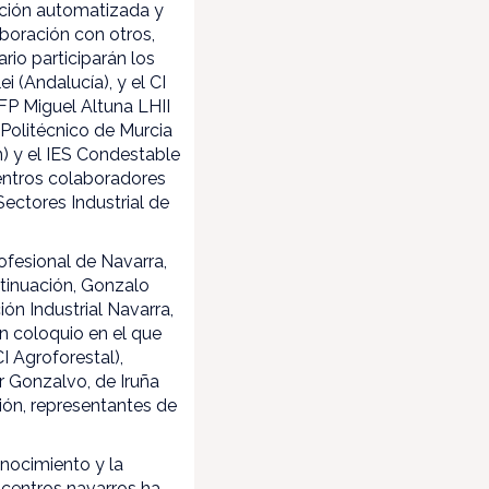
cación automatizada y
aboración con otros,
io participarán los
i (Andalucía), y el CI
IFP Miguel Altuna LHII
F Politécnico de Murcia
n) y el IES Condestable
centros colaboradores
 Sectores Industrial de
ofesional de Navarra,
ntinuación, Gonzalo
ón Industrial Navarra,
n coloquio en el que
I Agroforestal),
r Gonzalvo, de Iruña
ión, representantes de
onocimiento y la
 centros navarros ha