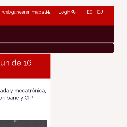
webgunearen mapa
Login
ES
EU
ún de 16
zada y mecatrónica,
Donibane y CIP