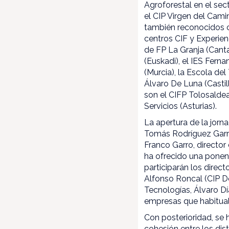
Agroforestal en el sec
el CIP Virgen del Cami
también reconocidos c
centros CIF y Experienc
de FP La Granja (Canta
(Euskadi), el IES Ferna
(Murcia), la Escola de
Álvaro De Luna (Castil
son el CIFP Tolosaldea 
Servicios (Asturias).
La apertura de la jorn
Tomás Rodríguez Garra
Franco Garro, director
ha ofrecido una ponenc
participarán los direct
Alfonso Roncal (CIP Do
Tecnologías, Álvaro Dí
empresas que habitua
Con posterioridad, se 
cohesión entre los di