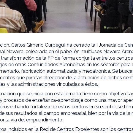
ción, Carlos Gimeno Gurpegui, ha cerrado la I Jornada de Cen
al Navarra, celebrada en el pabellón multiusos Navarra Arena
 transformación de la FP de forma conjunta entre los centro
gos de otras Comunidades Autónomas en los sectores para l
imentario, fabricación automatizada y mecatrónica. Se busc
mentos que pivotan alrededor de la actuación de dichos cent
s y las administraciones vinculadas a éstos.
mación que se inicia con esta jornada tiene como objetivo tan
 procesos de enseñanza-aprendizaje como una mayor apertur
provechando fortaleza de estos centros en su sector, se fom
 de sus resultados al campo empresarial, bien por la vía de la 
or la vía del emprendimiento.
ros incluidos en la Red de Centros Excelentes son los centro