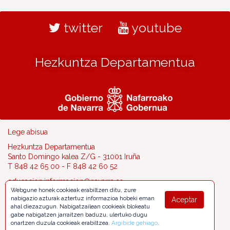
twitter
youtube
Hezkuntza Departamentua
Lege abisua
Hezkuntza Departamentua
Santo Domingo kalea Z/G - 31001 Iruña
T 848 42 65 00 - F 848 42 60 52
educacion.informacion@navarra.es
Webgune honek cookieak erabiltzen ditu, zure
nabigazio azturak aztertuz informazioa hobeki eman
Aceptar
ahal diezazugun. Nabigatzailean cookieak blokeatu
gabe nabigatzen jarraitzen baduzu, ulertuko dugu
onartzen duzula cookieak erabiltzea.
Argibide gehiago
.