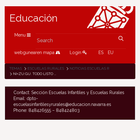
Educación
Menu
webgunearen mapa
Login
ES
EU
TEMAS
ESCUELAS RURALES
NOTICIAS ESCUELAS RURALES
NI+ZU:GU. TODO LISTO PARA LOS XXII. ENCUENTROS DE LAS ESCUELAS DE LEITZALDEA
Contact: Sección Escuelas Infantiles y Escuelas Rurales
Email: dpto-
escuelasinfantilesyrurales@educacion.navarra.es
Phone: 848426555 – 848424803