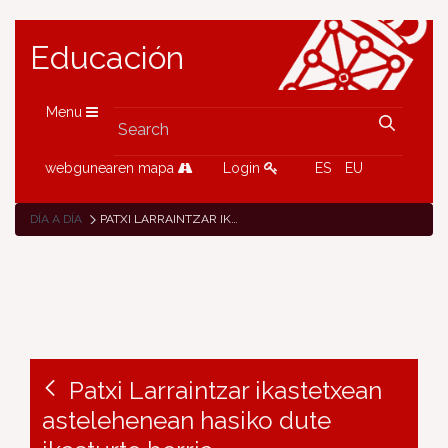
Educación
Menu
webgunearen mapa
Login
ES
EU
DÍA A DÍA
PATXI LARRAINTZAR IKASTETXEAN ASTELEHENEAN HASIKO DUTE IKASTURTE BERRIA
Patxi Larraintzar ikastetxean
astelehenean hasiko dute