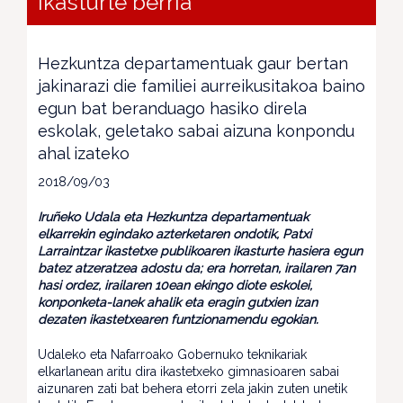
ikasturte berria
Hezkuntza departamentuak gaur bertan
jakinarazi die familiei aurreikusitakoa baino
egun bat beranduago hasiko direla
eskolak, geletako sabai aizuna konpondu
ahal izateko
2018/09/03
Iruñeko Udala eta Hezkuntza departamentuak
elkarrekin egindako azterketaren ondotik, Patxi
Larraintzar ikastetxe publikoaren ikasturte hasiera egun
batez atzeratzea adostu da; era horretan, irailaren 7an
hasi ordez, irailaren 10ean ekingo diote eskolei,
konponketa-lanek ahalik eta eragin gutxien izan
dezaten ikastetxearen funtzionamendu egokian.
Udaleko eta Nafarroako Gobernuko teknikariak
elkarlanean aritu dira ikastetxeko gimnasioaren sabai
aizunaren zati bat behera etorri zela jakin zuten unetik