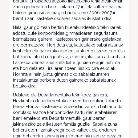
bertatik. Errotxapea auzoko ikastetxeko lantaldeak eman
zuen gertaeraren berri irailaren 27an, eta kalteek hasiera
batean gimnasioari eragin badiote ere 2006-2007an
berritu zen ikastetxe osoaren sabaiak ikuskatu dira.
Hala, gaur goizean bertan bi erakundeetako teknikariek
adostu dute konponbidea gimnasioaren segurtasuna
bermatzeaz gainera, ikastetxearen gainerako geletakoa
ere bermatzeko. Hori dela eta, kaltetutako sabai aizunak
kentzeko eta gainerako azpiegiturak egokitzeko enpresa
bat kontratatu da urgentziaz; izan ere, ikasturtea berehala
hastekoa denez, ahalik eta kalte gutxien eragin nahi da
eta hori dela eta, irailaren 10ean hasiko dira eskolak.
Horretara, hain justu, gimnasioko sabai aizunaren
instalakuntza berbera duten gainerako sabai aizunak
botako dira.
Udaleko eta Departamentuko teknikoez gainera,
Hezkuntza departamentuko zuzendari orokor Roberto
Perez Elortza ikastetxeko zuzendaritzarekin batzartu da
sortutako arazoa konponbidea hartu den erabakiaren
berri emateko eta Departamentutik gaur bertan
jakinaraziko zaie ikasleen familia guztiei. Sabai aizuna
behera etorri izanak eragindako kalteek eta ondoren
egin beharreko lanek aparteko eraginik izan ez dezaten