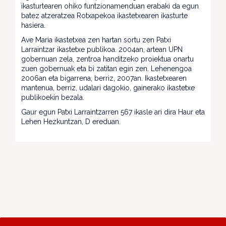
ikasturtearen ohiko funtzionamenduan erabaki da egun
batez atzeratzea Rotxapekoa ikastetxearen ikasturte
hasiera.
Ave Maria ikastetxea zen hartan sortu zen Patxi
Larraintzar ikastetxe publikoa. 2004an, artean UPN
gobernuan zela, zentroa handitzeko proiektua onartu
zuen gobernuak eta bi zatitan egin zen. Lehenengoa
2006an eta bigarrena, berriz, 2007an. Ikastetxearen
mantenua, berriz, udalari dagokio, gainerako ikastetxe
publikoekin bezala.
Gaur egun Patxi Larraintzarren 567 ikasle ari dira Haur eta
Lehen Hezkuntzan, D ereduan.