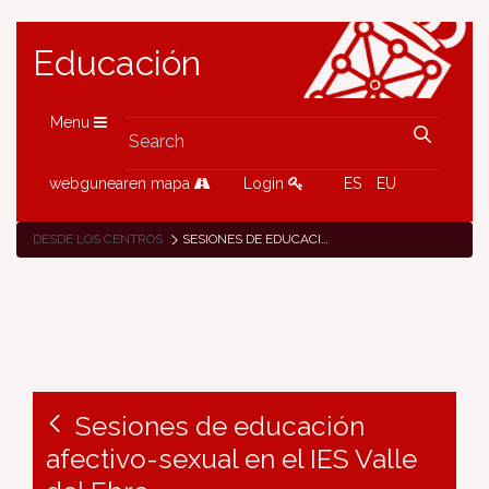
Educación
Menu
webgunearen mapa
Login
ES
EU
DESDE LOS CENTROS
SESIONES DE EDUCACIÓN AFECTIVO-SEXUAL EN EL IES VALLE DEL EBRO
Sesiones de educación
afectivo-sexual en el IES Valle