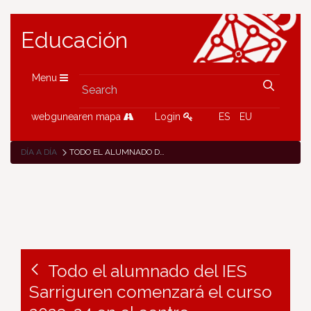
Educación
Menu
webgunearen mapa
Login
ES
EU
DÍA A DÍA
TODO EL ALUMNADO DEL IES SARRIGUREN COMENZARÁ EL CURSO 2023-24 EN EL CENTRO
Todo el alumnado del IES
Sarriguren comenzará el curso